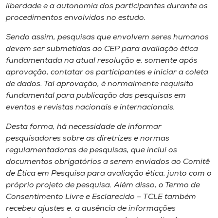
Museu
liberdade e a autonomia dos participantes durante os
procedimentos envolvidos no estudo.
Unoesc
Sendo assim, pesquisas que envolvem seres humanos
Store
devem ser submetidas ao CEP para avaliação ética
fundamentada na atual resolução e, somente após
aprovação, contatar os participantes e iniciar a coleta
de dados. Tal aprovação, é normalmente requisito
Selecione
fundamental para publicação das pesquisas em
o idioma
eventos e revistas nacionais e internacionais.
Desta forma, há necessidade de informar
pesquisadores sobre as diretrizes e normas
A+
regulamentadoras de pesquisas, que inclui os
A-
documentos obrigatórios a serem enviados ao Comitê
de Ética em Pesquisa para avaliação ética, junto com o
próprio projeto de pesquisa. Além disso, o Termo de
Consentimento Livre e Esclarecido – TCLE também
recebeu ajustes e, a ausência de informações