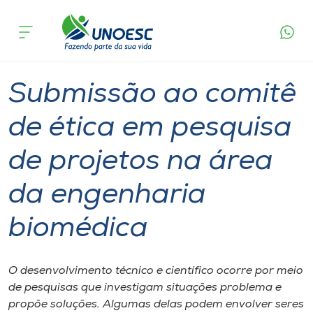
Página
O que
Submissão ao comitê de ética em pesquisa de
inicial
acontece
projetos na área da engenharia biomédica
Cursos
Joaçaba
Onde estamos
Submissão ao comitê
Pesquisa
de ética em pesquisa
de projetos na área
Atendimento ao Estudante
da engenharia
Portal de Ensino
biomédica
A
Unoesc
O desenvolvimento técnico e científico ocorre por meio
de pesquisas que investigam situações problema e
Internacionalização
propõe soluções. Algumas delas podem envolver seres