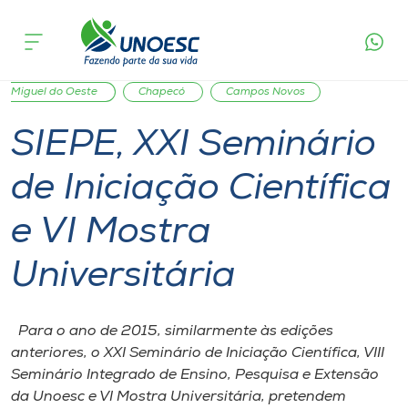
Página
O que
SIEPE, XXI Seminário de Iniciação Científica e
inicial
acontece
VI Mostra Universitária
Cursos
Joaçaba
Xanxerê
Videira
Capinzal
São
Onde estamos
Miguel do Oeste
Chapecó
Campos Novos
SIEPE, XXI Seminário
Pesquisa
de Iniciação Científica
Atendimento ao Estudante
e VI Mostra
Portal de Ensino
Universitária
A
Para o ano de 2015, similarmente às edições
Unoesc
anteriores, o XXI Seminário de Iniciação Científica, VIII
Seminário Integrado de Ensino, Pesquisa e Extensão
Internacionalização
da Unoesc e VI Mostra Universitária, pretendem