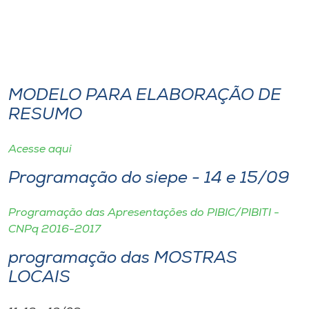
I.nova
Diplomados
MODELO PARA ELABORAÇÃO DE
Cultura
RESUMO
Acesse aqui
CPA
Programação do siepe - 14 e 15/09
Biblioteca
Programação das Apresentações do PIBIC/PIBITI -
CNPq 2016-2017
Editora
programação das MOSTRAS
Rádio
LOCAIS