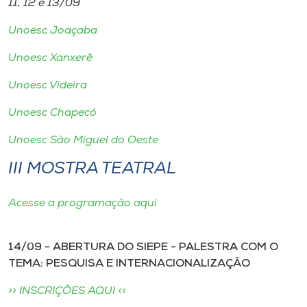
11, 12 e 13/09
Museu
Unoesc Joaçaba
Unoesc
Unoesc Xanxerê
Store
Unoesc Videira
Unoesc Chapecó
Selecione
Unoesc São Miguel do Oeste
o idioma
III MOSTRA TEATRAL
A+
Acesse a programação aqui
A-
14/09 - ABERTURA DO SIEPE - PALESTRA COM O
TEMA: PESQUISA E INTERNACIONALIZAÇÃO
>> INSCRIÇÕES AQUI <<