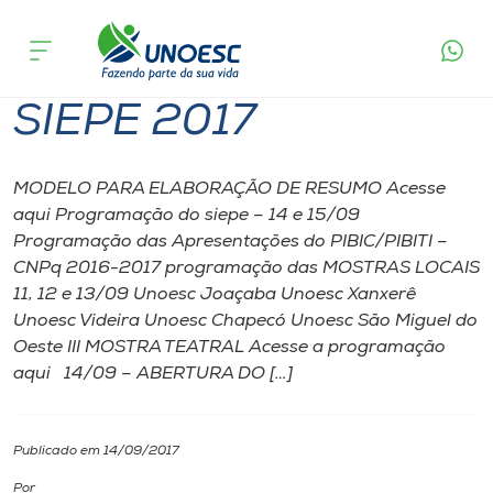
Página inicial
O que acontece
SIEPE 2017
Cursos
SIEPE 2017
Onde estamos
Pesquisa
MODELO PARA ELABORAÇÃO DE RESUMO Acesse
aqui Programação do siepe – 14 e 15/09
Programação das Apresentações do PIBIC/PIBITI –
Atendimento ao Estudante
CNPq 2016-2017 programação das MOSTRAS LOCAIS
11, 12 e 13/09 Unoesc Joaçaba Unoesc Xanxerê
Portal de Ensino
Unoesc Videira Unoesc Chapecó Unoesc São Miguel do
Oeste III MOSTRA TEATRAL Acesse a programação
aqui 14/09 – ABERTURA DO […]
A
Unoesc
Publicado em 14/09/2017
Internacionalização
Por