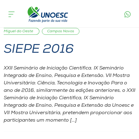
Página inicial
O que acontece
SIEPE 2016
Cursos
Joaçaba
Xanxerê
Videira
Capinzal
São
Onde estamos
Miguel do Oeste
Campos Novos
SIEPE 2016
Pesquisa
XXII Seminário de Iniciação Científica. IX Seminário
Atendimento ao Estudante
Integrado de Ensino, Pesquisa e Extensão. VII Mostra
Universitária: Ciência, Tecnologia e Inovação Para o
Portal de Ensino
ano de 2016, similarmente às edições anteriores, o XXII
Seminário de Iniciação Científica, IX Seminário
Integrado de Ensino, Pesquisa e Extensão da Unoesc e
A
VII Mostra Universitária, pretendem proporcionar aos
Unoesc
participantes um momento […]
Internacionalização