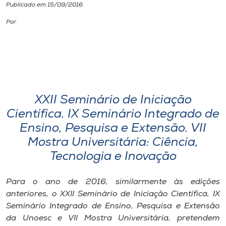
Publicado em 15/09/2016
I.nova
Por
Diplomados
Cultura
XXII Seminário de Iniciação
CPA
Científica. IX Seminário Integrado de
Ensino, Pesquisa e Extensão. VII
Mostra Universitária: Ciência,
Biblioteca
Tecnologia e Inovação
Editora
Para o ano de 2016, similarmente às edições
anteriores, o XXII Seminário de Iniciação Científica, IX
Rádio
Seminário Integrado de Ensino, Pesquisa e Extensão
da Unoesc e VII Mostra Universitária, pretendem