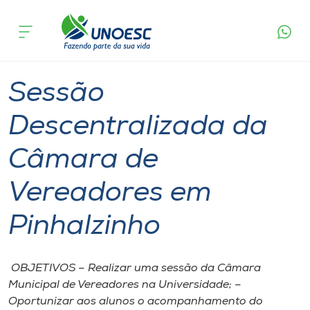
Página
O que
Sessão Descentralizada da Câmara de
inicial
acontece
Vereadores em Pinhalzinho
Cursos
Pinhalzinho
Onde estamos
Sessão
Pesquisa
Descentralizada da
Câmara de
Atendimento ao Estudante
Vereadores em
Portal de Ensino
Pinhalzinho
A
Unoesc
OBJETIVOS – Realizar uma sessão da Câmara
Municipal de Vereadores na Universidade; –
Internacionalização
Oportunizar aos alunos o acompanhamento do