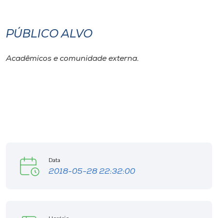
Museu
PÚBLICO ALVO
Unoesc
Store
Acadêmicos e comunidade externa.
Selecione
o idioma
A+
A-
Data
2018-05-28 22:32:00