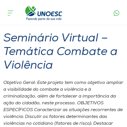
Página
O que
Seminário Virtual – Temática Combate a
inicial
acontece
Violência
Cursos
Joaçaba
Onde estamos
Seminário Virtual –
Pesquisa
Temática Combate a
Violência
Atendimento ao Estudante
Portal de Ensino
Objetivo Geral: Este projeto tem como objetivo ampliar
a visibilidade do combate a violência e à
criminalização, além de fortalecer a importância da
A
ação do cidadão, neste processo. OBJETIVOS
Unoesc
ESPECÍFICOS Caracterizar as situações recorrentes de
violência; Discutir os fatores determinantes das
Internacionalização
violências no cotidiano (fatores de risco); Destacar