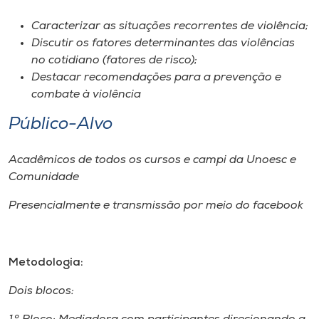
Museu
Caracterizar as situações recorrentes de violência;
Discutir os fatores determinantes das violências
Unoesc
no cotidiano (fatores de risco);
Store
Destacar recomendações para a prevenção e
combate à violência
Público-Alvo
Selecione
o idioma
Acadêmicos de todos os cursos e campi da Unoesc e
Comunidade
Presencialmente e transmissão por meio do facebook
A+
A-
Metodologia:
Dois blocos: