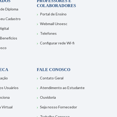
ADOS
PROFESSORES E
COLABORADORES
 de Diploma
Portal de Ensino
 seu Cadastro
Webmail Unoesc
igital
Telefones
 Benefícios
Configurar rede Wi-fi
osco
TECA
FALE CONOSCO
tação
Contato Geral
os Usuários
Atendimento ao Estudante
nciona
Ouvidoria
a Virtual
Seja nosso Fornecedor
Trabalhe Conosco