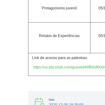
Protagonismo juvenil
05/
Relatos de Experiências
05/
Link de acesso para as palestras:
https://us.bbcollab.com/guest/d46ffb6df
Data
2020-12-05 18:25:00