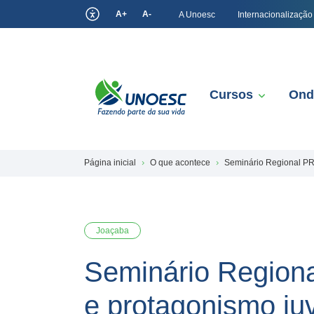
A+
A-
A Unoesc
Internacionalização
Cursos
Ond
Página inicial
O que acontece
Seminário Regional PRO
Joaçaba
Seminário Regiona
e protagonismo juv