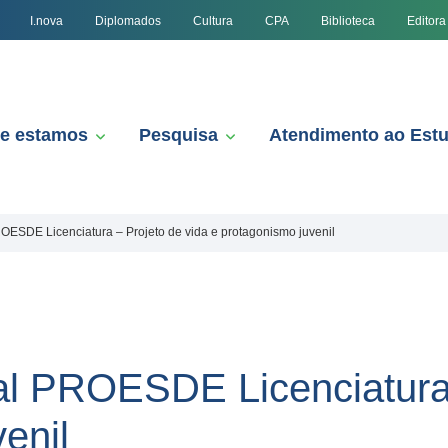
I.nova
Diplomados
Cultura
CPA
Biblioteca
Editora
e estamos
Pesquisa
Atendimento ao Est
ESDE Licenciatura – Projeto de vida e protagonismo juvenil
l PROESDE Licenciatura 
enil