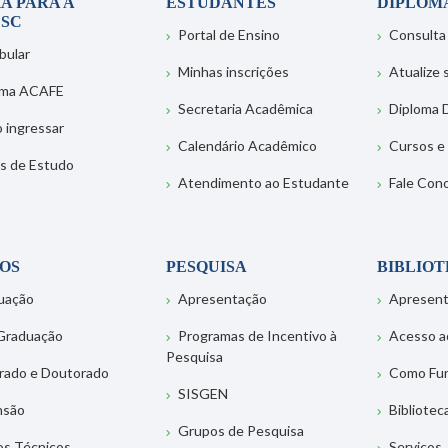
A PARA A
ESTUDANTES
DIPLOM
SC
Portal de Ensino
Consulta
bular
Minhas inscrições
Atualize
ema ACAFE
Secretaria Acadêmica
Diploma D
 ingressar
Calendário Acadêmico
Cursos e
s de Estudo
Atendimento ao Estudante
Fale Con
OS
PESQUISA
BIBLIO
uação
Apresentação
Apresen
Graduação
Programas de Incentivo à
Acesso a
Pesquisa
rado e Doutorado
Como Fu
SISGEN
nsão
Bibliotec
Grupos de Pesquisa
os Técnicos
Serviços