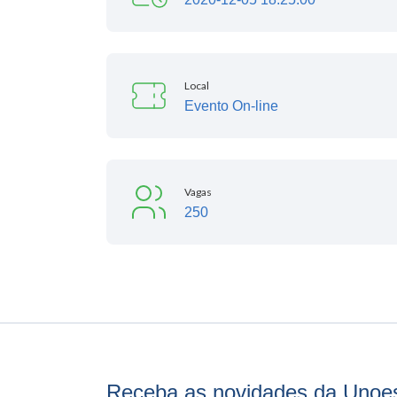
Local
Evento On-line
Vagas
250
Receba as novidades da Unoe