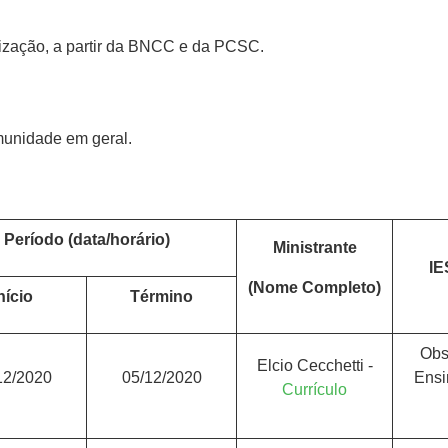
nização, a partir da BNCC e da PCSC.
munidade em geral.
Período (data/horário)
Ministrante
IE
(Nome Completo)
nício
Término
Obs
Elcio Cecchetti -
12/2020
05/12/2020
Ensi
Currículo