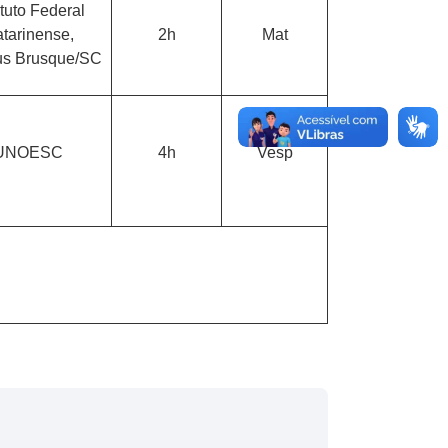
ituto Federal
tarinense,
2h
Mat
s Brusque/SC
UNOESC
4h
Vesp