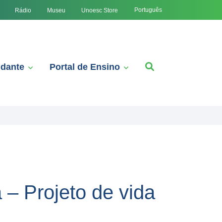
Português
Rádio
Museu
Unoesc Store
udante
Portal de Ensino
– Projeto de vida