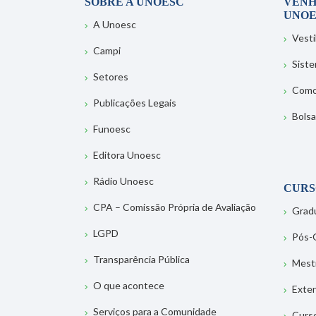
SOBRE A UNOESC
VENH
UNOE
A Unoesc
Vesti
Campi
Sist
Setores
Como
Publicações Legais
Bolsa
Funoesc
Editora Unoesc
Rádio Unoesc
CURS
CPA – Comissão Própria de Avaliação
Grad
LGPD
Pós-
Transparência Pública
Mest
O que acontece
Exte
Serviços para a Comunidade
Curs