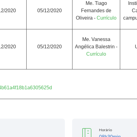
Me. Tiago
Inst
12/2020
05/12/2020
Fernandes de
Ca
Oliveira -
Currículo
campu
Me. Vanessa
12/2020
05/12/2020
Angélica Balestrin -
Currículo
00d4b61a4f18b1a6305625d
Horário
08h30min