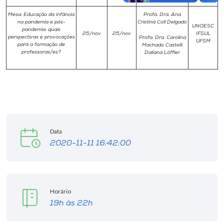
Mesa: Educação da infância
Profa. Dra. Ana
na pandemia e pós-
Cristina Coll Delgado
UNOESC
pandemia: quais
25/nov
25/nov
IFSUL
perspectivas e provocações
Profa. Dra. Carolina
UFSM
para a formação de
Machado Castelli
professoras/es?
Daliana Löffler
Data
2020-11-11 16:42:00
Horário
19h às 22h