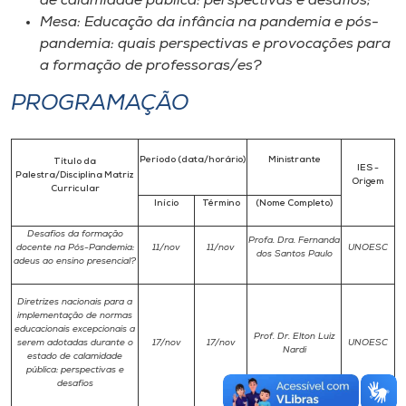
de calamidade pública: perspectivas e desafios;
Mesa: Educação da infância na pandemia e pós-
pandemia: quais perspectivas e provocações para
a formação de professoras/es?
PROGRAMAÇÃO
Período (data/horário)
Ministrante
Título da
IES -
Palestra/Disciplina Matriz
Origem
Curricular
Início
Término
(Nome Completo)
Desafios da formação
Profa. Dra. Fernanda
docente na Pós-Pandemia:
11/nov
11/nov
UNOESC
dos Santos Paulo
adeus ao ensino presencial?
Diretrizes nacionais para a
implementação de normas
educacionais excepcionais a
Prof. Dr. Elton Luiz
serem adotadas durante o
17/nov
17/nov
UNOESC
Nardi
estado de calamidade
pública: perspectivas e
desafios