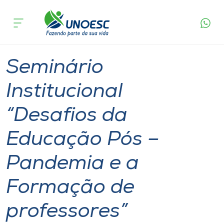
Página
O que
Seminário Institucional “Desafios da Educação
inicial
acontece
Pós – Pandemia e a Formação de professores”
Cursos
Capinzal
Onde estamos
Seminário
Pesquisa
Institucional
“Desafios da
Atendimento ao Estudante
Educação Pós –
Portal de Ensino
Pandemia e a
A
Formação de
Unoesc
professores”
Internacionalização