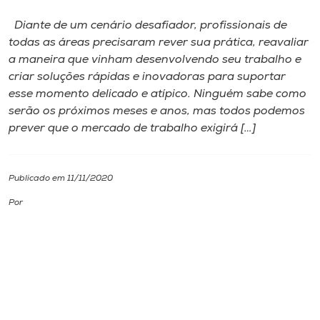
Diante de um cenário desafiador, profissionais de
I.nova
todas as áreas precisaram rever sua prática, reavaliar
a maneira que vinham desenvolvendo seu trabalho e
Diplomados
criar soluções rápidas e inovadoras para suportar
esse momento delicado e atípico. Ninguém sabe como
serão os próximos meses e anos, mas todos podemos
Cultura
prever que o mercado de trabalho exigirá […]
CPA
Publicado em 11/11/2020
Biblioteca
Por
Editora
Rádio