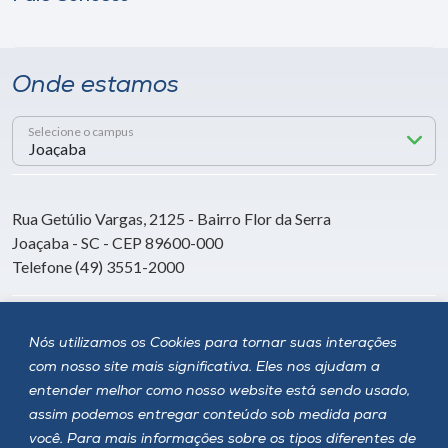
Onde estamos
Selecione o campus
Rua Getúlio Vargas, 2125 - Bairro Flor da Serra
Joaçaba - SC - CEP 89600-000
Telefone (49) 3551-2000
Siga a Unoesc
Nós utilizamos os Cookies para tornar suas interações
com nosso site mais significativa. Eles nos ajudam a
entender melhor como nosso website está sendo usado,
assim podemos entregar conteúdo sob medida para
você. Para mais informações sobre os tipos diferentes de