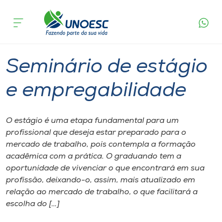
Página
O que
Seminário de estágio e
inicial
acontece
empregabilidade
Cursos
Chapecó
Onde estamos
Seminário de estágio
Pesquisa
e empregabilidade
Atendimento ao Estudante
O estágio é uma etapa fundamental para um
profissional que deseja estar preparado para o
Portal de Ensino
mercado de trabalho, pois contempla a formação
acadêmica com a prática. O graduando tem a
oportunidade de vivenciar o que encontrará em sua
A
profissão, deixando-o, assim, mais atualizado em
Unoesc
relação ao mercado de trabalho, o que facilitará a
escolha do […]
Internacionalização