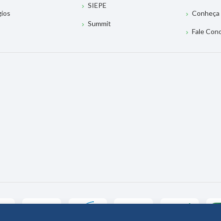
SIEPE
gios
Conheça 
Summit
Fale Con