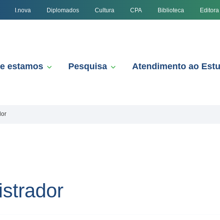
I.nova
Diplomados
Cultura
CPA
Biblioteca
Editora
e estamos
Pesquisa
Atendimento ao Est
dor
strador