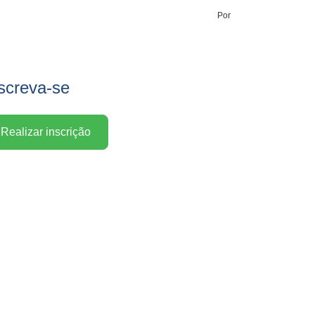
Por
screva-se
Realizar inscrição