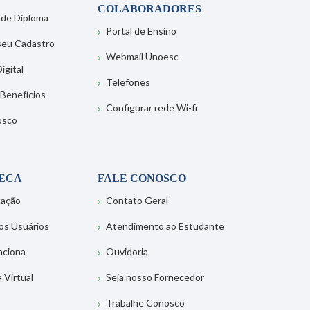
COLABORADORES
 de Diploma
Portal de Ensino
 seu Cadastro
Webmail Unoesc
igital
Telefones
 Benefícios
Configurar rede Wi-fi
osco
TECA
FALE CONOSCO
tação
Contato Geral
os Usuários
Atendimento ao Estudante
nciona
Ouvidoria
a Virtual
Seja nosso Fornecedor
Trabalhe Conosco