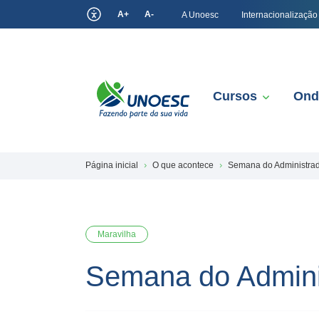
A+
A-
A Unoesc
Internacionalização
Cursos
Ond
Página inicial
O que acontece
Semana do Administra
Maravilha
Semana do Admini