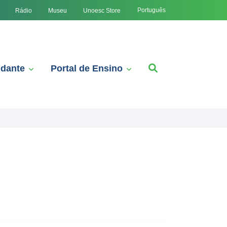
Português
Rádio
Museu
Unoesc Store
udante
Portal de Ensino