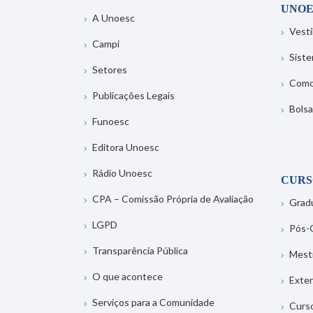
UNOE
A Unoesc
Vesti
Campi
Sist
Setores
Como
Publicações Legais
Bolsa
Funoesc
Editora Unoesc
Rádio Unoesc
CURS
CPA – Comissão Própria de Avaliação
Grad
LGPD
Pós-
Transparência Pública
Mest
O que acontece
Exte
Serviços para a Comunidade
Curs