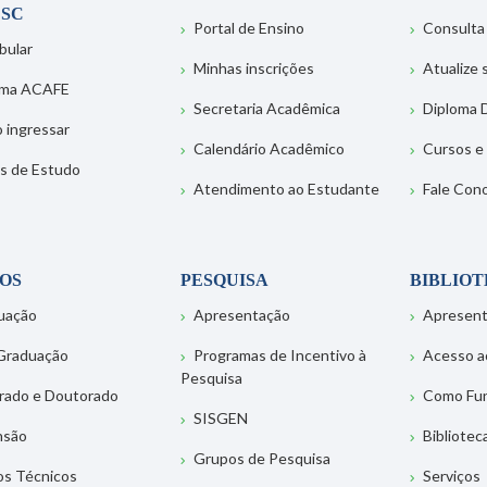
SC
Portal de Ensino
Consulta
bular
Minhas inscrições
Atualize
ema ACAFE
Secretaria Acadêmica
Diploma D
 ingressar
Calendário Acadêmico
Cursos e
s de Estudo
Atendimento ao Estudante
Fale Con
OS
PESQUISA
BIBLIO
uação
Apresentação
Apresen
Graduação
Programas de Incentivo à
Acesso a
Pesquisa
rado e Doutorado
Como Fu
SISGEN
nsão
Bibliotec
Grupos de Pesquisa
os Técnicos
Serviços