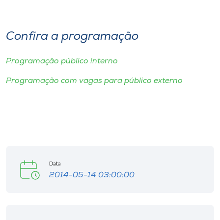
I.nova
Confira a programação
Diplomados
Programação público interno
Cultura
Programação com vagas para público externo
CPA
Biblioteca
Data
Editora
2014-05-14 03:00:00
Rádio