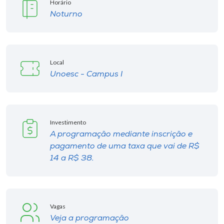
Horário
Museu
Noturno
Unoesc
Store
Local
Unoesc - Campus I
Selecione
o idioma
Investimento
A programação mediante inscrição e
pagamento de uma taxa que vai de R$
A+
14 a R$ 38.
A-
Vagas
Veja a programação