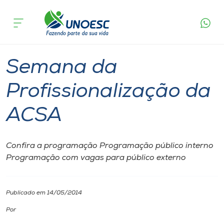
Página
O que
Semana da Profissionalização da
inicial
acontece
ACSA
Cursos
Joaçaba
Onde estamos
Semana da
Pesquisa
Profissionalização da
ACSA
Atendimento ao Estudante
Portal de Ensino
Confira a programação Programação público interno
Programação com vagas para público externo
A
Unoesc
Publicado em 14/05/2014
Por
Internacionalização