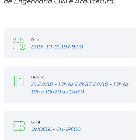
de Engenharia Civil e Arquitetura.
Museu
Unoesc
Store
Data
2015-10-21 19:09:00
Selecione
o idioma
Horário
21,23/10 - 19h às 22h35 22/10 - 10h às
12h e 13h30 às 17h30
A+
A-
Local
UNOESC- CHAPECÓ