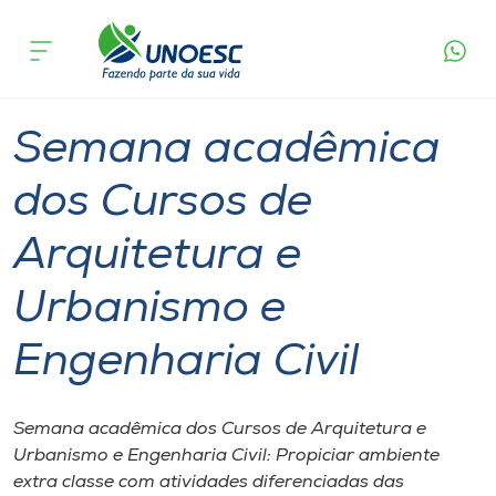
Página
O que
Semana acadêmica dos Cursos de Arquitetura
inicial
acontece
e Urbanismo e Engenharia Civil
Cursos
Chapecó
Onde estamos
Semana acadêmica
Pesquisa
dos Cursos de
Arquitetura e
Atendimento ao Estudante
Urbanismo e
Portal de Ensino
Engenharia Civil
A
Unoesc
Semana acadêmica dos Cursos de Arquitetura e
Urbanismo e Engenharia Civil: Propiciar ambiente
Internacionalização
extra classe com atividades diferenciadas das