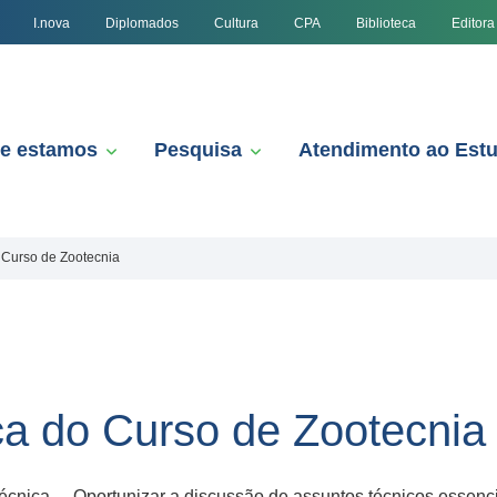
I.nova
Diplomados
Cultura
CPA
Biblioteca
Editora
e estamos
Pesquisa
Atendimento ao Est
Curso de Zootecnia
 do Curso de Zootecnia
ica. – Oportunizar a discussão de assuntos técnicos essenciai