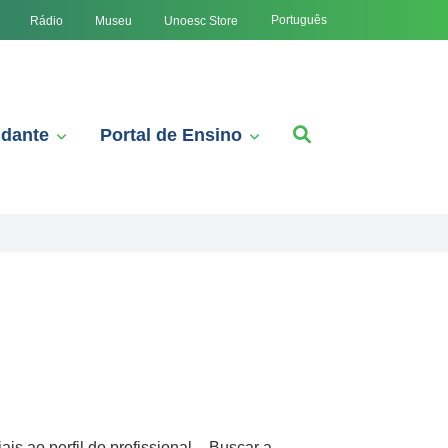
Português
Rádio
Museu
Unoesc Store
udante
Portal de Ensino
s ao perfil do profissional – Buscar a