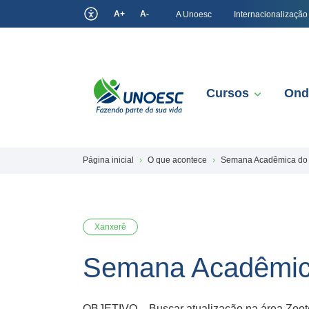
A+
A-
A Unoesc
Internacionalização
Cursos
Ond
Página inicial
O que acontece
Semana Acadêmica do 
Xanxerê
Semana Acadêmica
OBJETIVO – Buscar atualização na área Zootécn