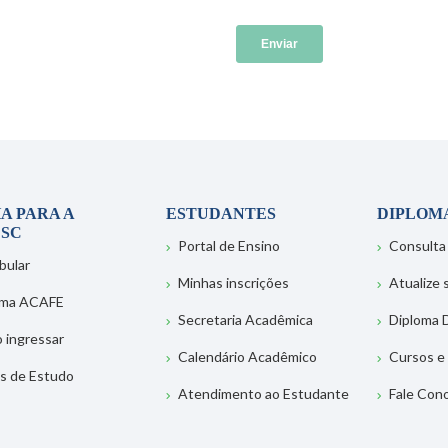
A PARA A
ESTUDANTES
DIPLOM
SC
Portal de Ensino
Consulta
bular
Minhas inscrições
Atualize
ema ACAFE
Secretaria Acadêmica
Diploma D
 ingressar
Calendário Acadêmico
Cursos e
s de Estudo
Atendimento ao Estudante
Fale Con