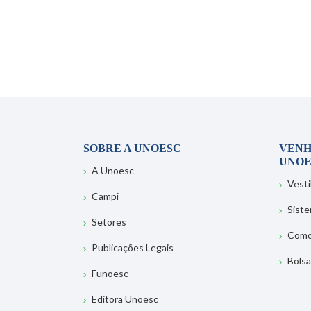
SOBRE A UNOESC
VENH
UNOE
A Unoesc
Vesti
Campi
Sist
Setores
Como
Publicações Legais
Bolsa
Funoesc
Editora Unoesc