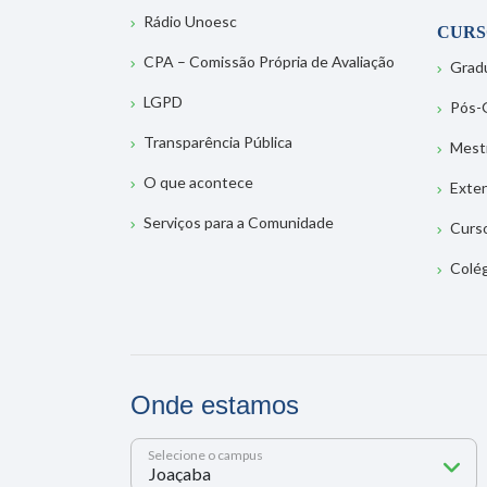
Rádio Unoesc
CURS
CPA – Comissão Própria de Avaliação
Grad
LGPD
Pós-
Transparência Pública
Mest
O que acontece
Exte
Serviços para a Comunidade
Curs
Colé
Onde estamos
Selecione o campus