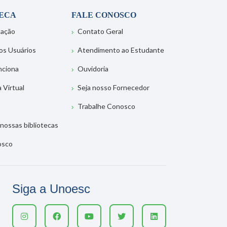
TECA
FALE CONOSCO
tação
Contato Geral
os Usuários
Atendimento ao Estudante
nciona
Ouvidoria
a Virtual
Seja nosso Fornecedor
Trabalhe Conosco
nossas bibliotecas
osco
Siga a Unoesc