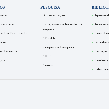
OS
PESQUISA
BIBLIO
uação
Apresentação
Apresen
Graduação
Programas de Incentivo à
Acesso a
Pesquisa
rado e Doutorado
Como Fu
SISGEN
nsão
Bibliotec
Grupos de Pesquisa
os Técnicos
Serviços
SIEPE
gios
Conheça 
Summit
Fale Con