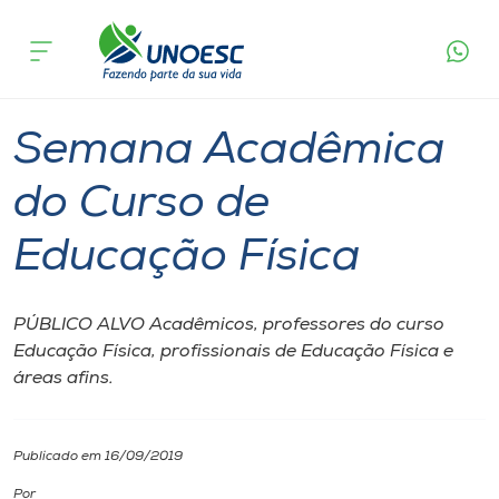
Página
O que
Semana Acadêmica do Curso de
inicial
acontece
Educação Física
Cursos
São Miguel do Oeste
Onde estamos
Semana Acadêmica
Pesquisa
do Curso de
Educação Física
Atendimento ao Estudante
Portal de Ensino
PÚBLICO ALVO Acadêmicos, professores do curso
Educação Física, profissionais de Educação Física e
áreas afins.
A
Unoesc
Publicado em 16/09/2019
Internacionalização
Por