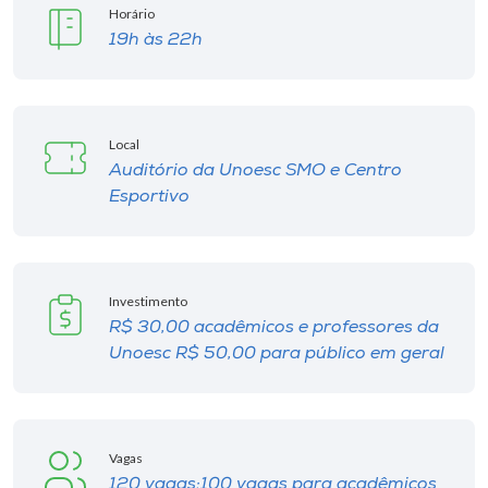
Museu
Horário
19h às 22h
Unoesc
Store
Local
Auditório da Unoesc SMO e Centro
Esportivo
Selecione
o idioma
Investimento
A+
R$ 30,00 acadêmicos e professores da
A-
Unoesc R$ 50,00 para público em geral
Vagas
120 vagas:100 vagas para acadêmicos