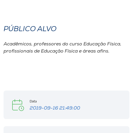
I.nova
PÚBLICO ALVO
Diplomados
Acadêmicos, professores do curso Educação Física,
Cultura
profissionais de Educação Física e áreas afins.
CPA
Biblioteca
Editora
Data
2019-09-16 21:49:00
Rádio