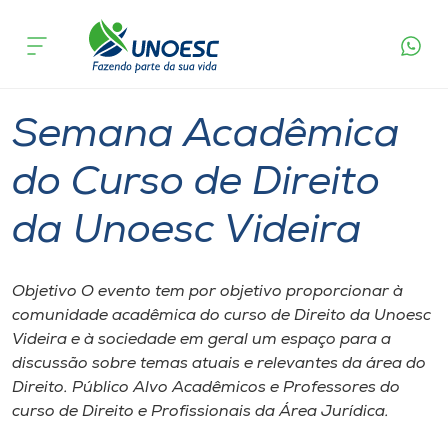
Página
O que
Semana Acadêmica do Curso de Direito da
inicial
acontece
Unoesc Videira
Cursos
Videira
Onde estamos
Semana Acadêmica
Pesquisa
do Curso de Direito
da Unoesc Videira
Atendimento ao Estudante
Portal de Ensino
Objetivo O evento tem por objetivo proporcionar à
comunidade acadêmica do curso de Direito da Unoesc
Videira e à sociedade em geral um espaço para a
A
discussão sobre temas atuais e relevantes da área do
Unoesc
Direito. Público Alvo Acadêmicos e Professores do
curso de Direito e Profissionais da Área Jurídica.
Internacionalização