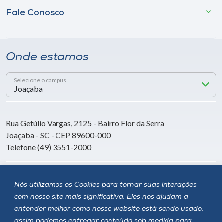
Fale Conosco
Onde estamos
Selecione o campus
Rua Getúlio Vargas, 2125 - Bairro Flor da Serra
Joaçaba - SC - CEP 89600-000
Telefone (49) 3551-2000
Siga a Unoesc
Nós utilizamos os Cookies para tornar suas interações
com nosso site mais significativa. Eles nos ajudam a
entender melhor como nosso website está sendo usado,
assim podemos entregar conteúdo sob medida para