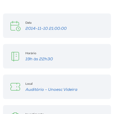
Museu
Unoesc
Data
Store
2014-11-10 21:00:00
Selecione
o idioma
Horário
19h às 22h30
A+
A-
Local
Auditório - Unoesc Videira