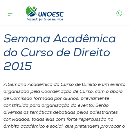
Página
O que
Semana Acadêmica do Curso de Direito
inicial
acontece
2015
Cursos
Chapecó
Campos Novos
Onde estamos
Semana Acadêmica
Pesquisa
do Curso de Direito
2015
Atendimento ao Estudante
Portal de Ensino
A Semana Acadêmica do Curso de Direito é um evento
organizado pela Coordenação de Curso, com o apoio
de Comissão formada por alunos, previamente
A
constituída para organização do evento. Serão
Unoesc
diversas as temáticas debatidas pelos palestrantes
convidados, todas elas com forte repercussão no
Internacionalização
âmbito acadêmico e social, que pretendem provocar o