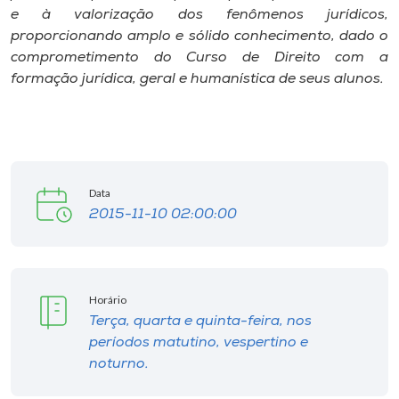
Museu
e à valorização dos fenômenos jurídicos,
proporcionando amplo e sólido conhecimento, dado o
comprometimento do Curso de Direito com a
Unoesc
formação jurídica, geral e humanística de seus alunos.
Store
Selecione
o idioma
Data
2015-11-10 02:00:00
A+
A-
Horário
Terça, quarta e quinta-feira, nos
períodos matutino, vespertino e
noturno.