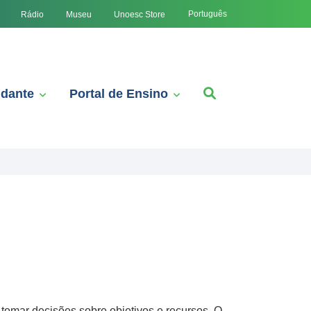
Português
Rádio
Museu
Unoesc Store
udante
Portal de Ensino
omar decisões sobre objetivos e recursos. O