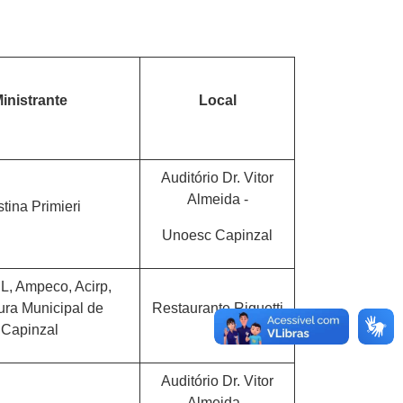
inistrante
Local
Auditório Dr. Vitor
Almeida -
stina Primieri
Unoesc Capinzal
L, Ampeco, Acirp,
tura Municipal de
Restaurante Riquetti
Capinzal
Auditório Dr. Vitor
Almeida -