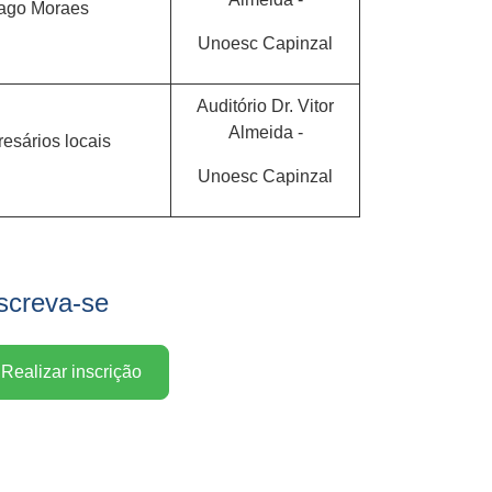
iago Moraes
Unoesc Capinzal
Auditório Dr. Vitor
Almeida -
esários locais
Unoesc Capinzal
screva-se
Realizar inscrição