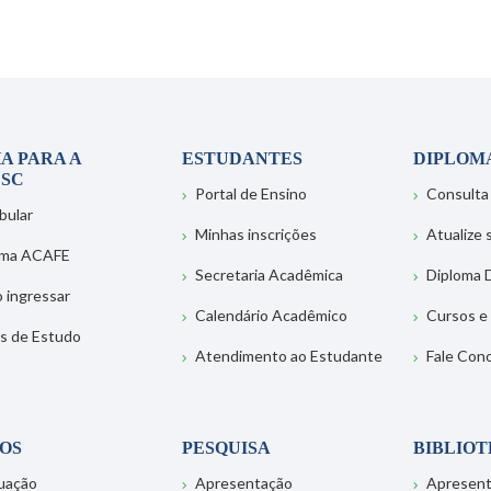
A PARA A
ESTUDANTES
DIPLOM
SC
Portal de Ensino
Consulta
bular
Minhas inscrições
Atualize
ema ACAFE
Secretaria Acadêmica
Diploma D
 ingressar
Calendário Acadêmico
Cursos e
s de Estudo
Atendimento ao Estudante
Fale Con
OS
PESQUISA
BIBLIO
uação
Apresentação
Apresen