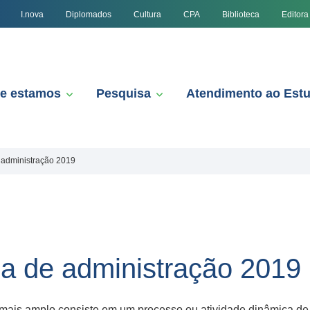
I.nova
Diplomados
Cultura
CPA
Biblioteca
Editora
e estamos
Pesquisa
Atendimento ao Est
administração 2019
 de administração 2019
mais amplo consiste em um processo ou atividade dinâmica de t