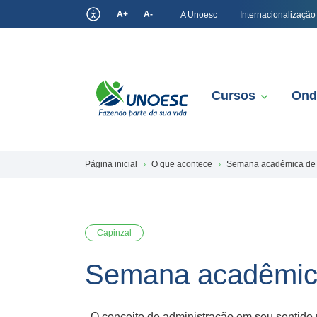
A+
A-
A Unoesc
Internacionalização
Cursos
Ond
Página inicial
O que acontece
Semana acadêmica de 
Capinzal
Semana acadêmica
O conceito de administração em seu sentido 