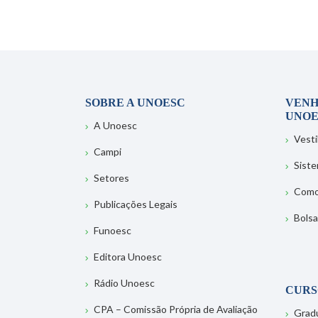
SOBRE A UNOESC
VENH
UNOE
A Unoesc
Vesti
Campi
Sist
Setores
Como
Publicações Legais
Bolsa
Funoesc
Editora Unoesc
Rádio Unoesc
CURS
CPA – Comissão Própria de Avaliação
Grad