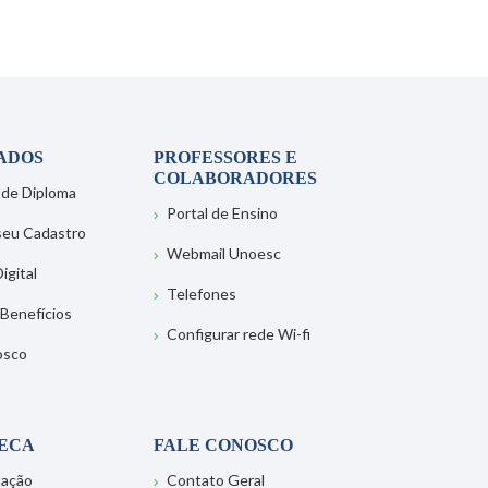
ADOS
PROFESSORES E
COLABORADORES
 de Diploma
Portal de Ensino
 seu Cadastro
Webmail Unoesc
igital
Telefones
 Benefícios
Configurar rede Wi-fi
osco
TECA
FALE CONOSCO
tação
Contato Geral