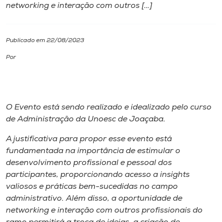
networking e interação com outros […]
I.nova
Publicado em 22/08/2023
Diplomados
Por
Cultura
O Evento está sendo realizado e idealizado pelo curso
CPA
de Administração da Unoesc de Joaçaba.
Biblioteca
A justificativa para propor esse evento está
fundamentada na importância de estimular o
desenvolvimento profissional e pessoal dos
Editora
participantes, proporcionando acesso a insights
valiosos e práticas bem-sucedidas no campo
Rádio
administrativo. Além disso, a oportunidade de
networking e interação com outros profissionais do