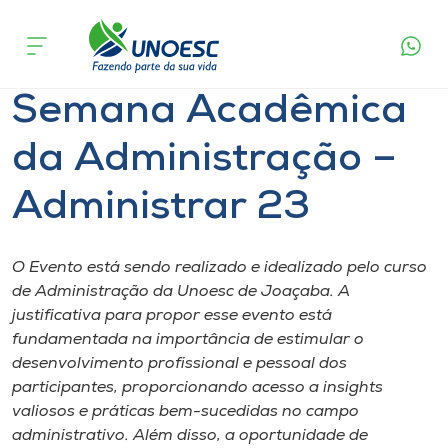
Página
O que
Semana Acadêmica da Administração –
inicial
acontece
Administrar 23
Cursos
Semana Acadêmica
Onde estamos
da Administração –
Pesquisa
Administrar 23
Atendimento ao Estudante
O Evento está sendo realizado e idealizado pelo curso
Portal de Ensino
de Administração da Unoesc de Joaçaba. A
justificativa para propor esse evento está
fundamentada na importância de estimular o
A
desenvolvimento profissional e pessoal dos
Unoesc
participantes, proporcionando acesso a insights
valiosos e práticas bem-sucedidas no campo
Internacionalização
administrativo. Além disso, a oportunidade de