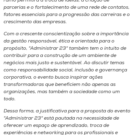
ramo permitirá a troca de ideias, a criação de
Museu
parcerias e o fortalecimento de uma rede de contatos,
fatores essenciais para a progressão das carreiras e o
Unoesc
crescimento das empresas.
Store
Com a crescente conscientização sobre a importância
da gestão responsável, ética e orientada para o
propósito, "Administrar 23" também tem o intuito de
contribuir para a construção de um ambiente de
Selecione
o idioma
negócios mais justo e sustentável. Ao discutir temas
como responsabilidade social, inclusão e governança
corporativa, o evento busca inspirar ações
transformadoras que beneficiem não apenas as
A+
organizações, mas também a sociedade como um
A-
todo.
Dessa forma, a justificativa para a proposta do evento
"Administrar 23" está pautada na necessidade de
oferecer um espaço de aprendizado, troca de
experiências e networking para os profissionais e