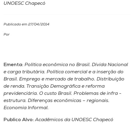
UNOESC Chapecó
I.nova
Publicado em 27/04/2014
Diplomados
Por
Cultura
Ementa:
Política econômica no Brasil. Dívida Nacional
CPA
e carga tributária. Política comercial e a inserção do
Brasil. Emprego e mercado de trabalho. Distribuição
Biblioteca
de renda. Transição Demográfica e reforma
previdenciária. O custo Brasil. Problemas de infra -
estrutura. Diferenças econômicas – regionais.
Editora
Economia Informal.
Rádio
Publico Alvo:
Acadêmicos da UNOESC Chapecó