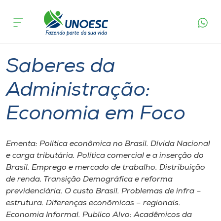
Página
O que
Saberes da Administração: Economia
inicial
acontece
em Foco
Cursos
Chapecó
Onde estamos
Saberes da
Pesquisa
Administração:
Economia em Foco
Atendimento ao Estudante
Portal de Ensino
Ementa: Política econômica no Brasil. Dívida Nacional
e carga tributária. Política comercial e a inserção do
Brasil. Emprego e mercado de trabalho. Distribuição
A
de renda. Transição Demográfica e reforma
Unoesc
previdenciária. O custo Brasil. Problemas de infra –
estrutura. Diferenças econômicas – regionais.
Internacionalização
Economia Informal. Publico Alvo: Acadêmicos da