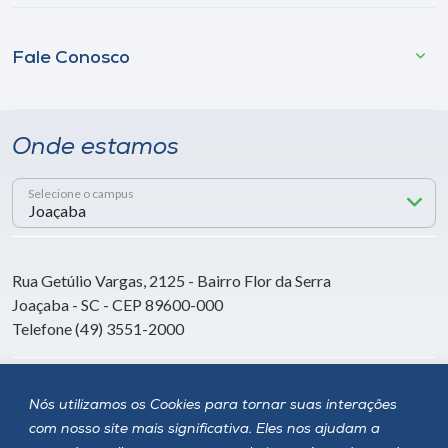
Fale Conosco
Onde estamos
Selecione o campus
Rua Getúlio Vargas, 2125 - Bairro Flor da Serra
Joaçaba - SC - CEP 89600-000
Telefone (49) 3551-2000
Siga a Unoesc
Nós utilizamos os Cookies para tornar suas interações
com nosso site mais significativa. Eles nos ajudam a