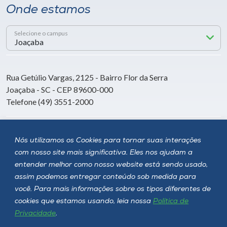
Onde estamos
Selecione o campus
Rua Getúlio Vargas, 2125 - Bairro Flor da Serra
Joaçaba - SC - CEP 89600-000
Telefone (49) 3551-2000
Siga a Unoesc
Nós utilizamos os Cookies para tornar suas interações
com nosso site mais significativa. Eles nos ajudam a
entender melhor como nosso website está sendo usado,
assim podemos entregar conteúdo sob medida para
você. Para mais informações sobre os tipos diferentes de
cookies que estamos usando, leia nossa
Política de
Privacidade
.