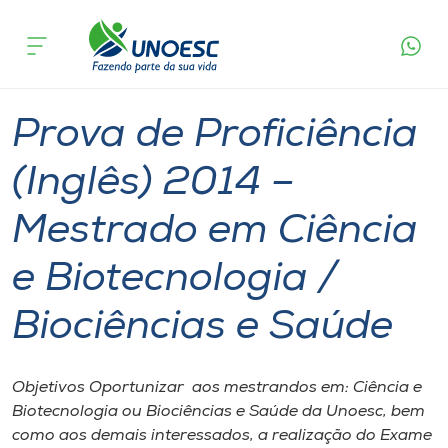
Página
O que
Prova de Proficiência (Inglês) 2014 – Mestrado
inicial
acontece
em Ciência e Biotecnologia / Biociências e Saúde
Cursos
Videira
Onde estamos
Prova de Proficiência
Pesquisa
(Inglês) 2014 –
Mestrado em Ciência
Atendimento ao Estudante
e Biotecnologia /
Portal de Ensino
Biociências e Saúde
A
Unoesc
Objetivos Oportunizar aos mestrandos em: Ciência e
Biotecnologia ou Biociências e Saúde da Unoesc, bem
Internacionalização
como aos demais interessados, a realização do Exame