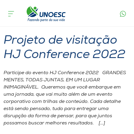
Página
O que
Projeto de visitação HJ Conference
inicial
acontece
2022
Cursos
Chapecó
Onde estamos
Projeto de visitação
Pesquisa
HJ Conference 2022
Atendimento ao Estudante
Participe do evento HJ Conference 2022 GRANDES
MENTES, TODAS JUNTAS, EM UM LUGAR
Portal de Ensino
INIMAGINÁVEL. Queremos que você embarque em
uma jornada, que vai muito além de um evento
corporativo com trilhas de conteúdo. Cada detalhe
A
está sendo pensado, tudo para entregar uma
Unoesc
disrupção da forma de pensar, para que juntos
possamos buscar melhores resultados. […]
Internacionalização