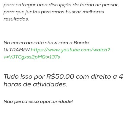
Museu
para entregar uma disrupção da forma de pensar,
para que juntos possamos buscar melhores
resultados.
Unoesc
Store
No encerramento show com a Banda
ULTRAMEN
https://www.youtube.com/watch?
Selecione
v=VJTCgxss2pM&t=137s
o idioma
Tudo isso por R$50,00 com direito a 4
horas de atividades.
A+
A-
Não perca essa oportunidade!