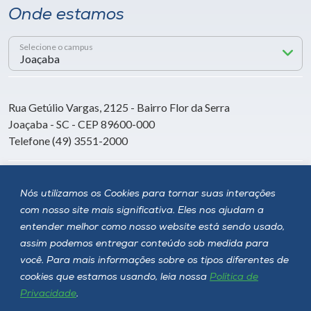
Onde estamos
Selecione o campus
Rua Getúlio Vargas, 2125 - Bairro Flor da Serra
Joaçaba - SC - CEP 89600-000
Telefone (49) 3551-2000
Siga a Unoesc
Nós utilizamos os Cookies para tornar suas interações
com nosso site mais significativa. Eles nos ajudam a
entender melhor como nosso website está sendo usado,
assim podemos entregar conteúdo sob medida para
você. Para mais informações sobre os tipos diferentes de
cookies que estamos usando, leia nossa
Política de
Privacidade
.