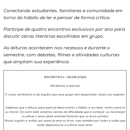
Museu
Conectando estudantes, familiares e comunidade em
torno do hábito de ler e pensar de forma crítica.
Unoesc
Store
Participe de quatro encontros exclusivos por ano para
discutir obras literárias escolhidas em grupo.
As leituras acontecem nos recessos e durante o
semestre, com debates, filmes e atividades culturais
Selecione
o idioma
que ampliam sua experiência.
ENCONTRO 1 – 05/09/2025
A+
Olá leitores e leitoras!
A-
O nosso sentimento é de orgulho que esse grupo tem despertado. Vocês nos inspiram.
Sabemos que a leitura, para quem já desenvolveu o hábito, é um lazer, motivo para rir
ou chorar. De outro lado, estamos cientes da dificuldade que é começar, ou recomeçar
a cultivar o amor pelas estórias/histórias que os livros contam.
Nosso orgulho é, então, por quem já ama os livros, mas também por todos e todas que
estão dispostos/as a cultivar esse amor.