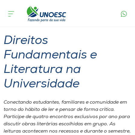
Página
O que
Direitos Fundamentais e Literatura na
inicial
acontece
Universidade
Cursos
Chapecó
Onde estamos
Direitos
Pesquisa
Fundamentais e
Literatura na
Atendimento ao Estudante
Universidade
Portal de Ensino
Conectando estudantes, familiares e comunidade em
A
torno do hábito de ler e pensar de forma crítica.
Unoesc
Participe de quatro encontros exclusivos por ano para
discutir obras literárias escolhidas em grupo. As
Internacionalização
leituras acontecem nos recessos e durante o semestre,