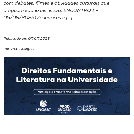
com debates, filmes e atividades culturais que
ampliam sua experiência. ENCONTRO 1 –
I.nova
05/09/2025Olá leitores e […]
Diplomados
Publicado em 07/07/2025
Cultura
Por Web Designer
CPA
Biblioteca
Editora
Rádio