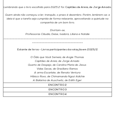
Lembrando que o livro escolhido para 2025.2 foi:
Capitães de Areia, de Jorge Amado
.
Quem ainda não começou a ler, tranquilo, o prazo é dezembro. Porém, lembrem-se: a
ideia é que a tarefa seja cumprida de forma relaxante, aproveitando a quietude na
companhia de um bom livro.
Divirtam-se,
Professoras Cláudia, Deise, Isadora, Liliana e Natalie
______________________________________________________________________
_________________________________
Estante de livros – Livros participantes da votação em 2025/2
O Ódio que Você Semeia, de Angie Thomas
Capitães de Areia, de Jorge Amado
Quarto de Despejo, de Carolina Maria de Jesus
Vidas Secas, de Graciliano Ramos
A arma Escarlate, de Renato Ventura
Hibisco Roxo, de Chimamanda Ngozi Adichie
A Bailarina de Auschwitz, de Edith Eger
ENCONTRO 2
ENCONTRO 3
ENCONTRO 4