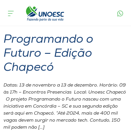
Página
O que
Programando o Futuro – Edição
inicial
acontece
Chapecó
Cursos
Chapecó
Onde estamos
Programando o
Pesquisa
Futuro – Edição
Chapecó
Atendimento ao Estudante
Portal de Ensino
Datas: 13 de novembro a 13 de dezembro. Horário: 09
às 17h – Encontros Presencias Local: Unoesc Chapecó
O projeto Programando o Futuro nasceu com uma
A
iniciativa em Concórdia – SC e sua segunda edição
Unoesc
será aqui em Chapecó. “Até 2024, mais de 400 mil
vagas devem surgir no mercado tech. Contudo, 150
Internacionalização
mil podem não […]