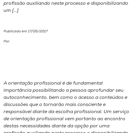
profissão auxiliando neste processo e disponibilizando
um […]
I.nova
Diplomados
Publicado em 17/05/2017
Por
Cultura
CPA
Biblioteca
A orientação profissional é de fundamental
importância possibilitando a pessoa aprofundar seu
autoconhecimento, bem como o acesso a conteúdos e
Editora
discussões que o tornarão mais consciente e
responsável diante da escolha profissional. Um serviço
Rádio
de orientação profissional vem portanto ao encontro
destas necessidades diante da opção por uma