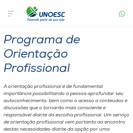
Página
O que
Programa de Orientação
inicial
acontece
Profissional
Cursos
Joaçaba
Onde estamos
Programa de
Pesquisa
Orientação
Profissional
Atendimento ao Estudante
Portal de Ensino
A orientação profissional é de fundamental
importância possibilitando a pessoa aprofundar seu
autoconhecimento, bem como o acesso a conteúdos e
A
discussões que o tornarão mais consciente e
Unoesc
responsável diante da escolha profissional. Um serviço
de orientação profissional vem portanto ao encontro
Internacionalização
destas necessidades diante da opção por uma