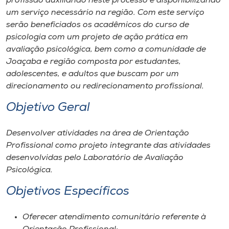
profissão auxiliando neste processo e disponibilizando
Museu
um serviço necessário na região. Com este serviço
serão beneficiados os acadêmicos do curso de
Unoesc
psicologia com um projeto de ação prática em
Store
avaliação psicológica, bem como a comunidade de
Joaçaba e região composta por estudantes,
adolescentes, e adultos que buscam por um
direcionamento ou redirecionamento profissional.
Selecione
o idioma
Objetivo Geral
Desenvolver atividades na área de Orientação
Profissional como projeto integrante das atividades
A+
desenvolvidas pelo Laboratório de Avaliação
A-
Psicológica.
Objetivos Específicos
Oferecer atendimento comunitário referente à