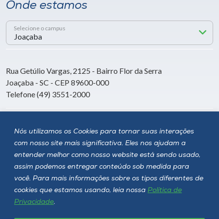
Onde estamos
Selecione o campus
Rua Getúlio Vargas, 2125 - Bairro Flor da Serra
Joaçaba - SC - CEP 89600-000
Telefone (49) 3551-2000
Siga a Unoesc
Nós utilizamos os Cookies para tornar suas interações
com nosso site mais significativa. Eles nos ajudam a
entender melhor como nosso website está sendo usado,
assim podemos entregar conteúdo sob medida para
você. Para mais informações sobre os tipos diferentes de
cookies que estamos usando, leia nossa
Política de
Privacidade
.