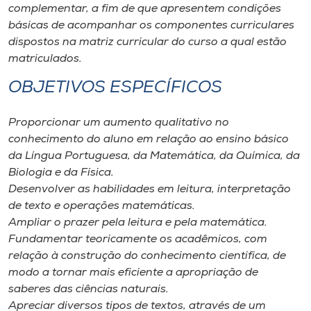
Museu
complementar, a fim de que apresentem condições
básicas de acompanhar os componentes curriculares
dispostos na matriz curricular do curso a qual estão
Unoesc
matriculados.
Store
OBJETIVOS ESPECÍFICOS
Proporcionar um aumento qualitativo no
Selecione
conhecimento do aluno em relação ao ensino básico
o idioma
da Língua Portuguesa, da Matemática, da Química, da
Biologia e da Física.
Desenvolver as habilidades em leitura, interpretação
A+
de texto e operações matemáticas.
A-
Ampliar o prazer pela leitura e pela matemática.
Fundamentar teoricamente os acadêmicos, com
relação à construção do conhecimento cientifica, de
modo a tornar mais eficiente a apropriação de
saberes das ciências naturais.
Apreciar diversos tipos de textos, através de um