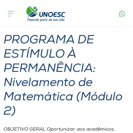
Página
O que
PROGRAMA DE ESTÍMULO À PERMANÊNCIA:
inicial
acontece
Nivelamento de Matemática (Módulo 2)
Cursos
Videira
Onde estamos
PROGRAMA DE
Pesquisa
ESTÍMULO À
PERMANÊNCIA:
Atendimento ao Estudante
Nivelamento de
Portal de Ensino
Matemática (Módulo
A
2)
Unoesc
Internacionalização
OBJETIVO GERAL Oportunizar, aos acadêmicos,