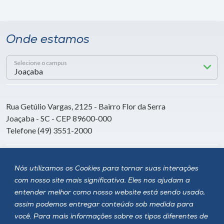
Onde estamos
Selecione o campus
Rua Getúlio Vargas, 2125 - Bairro Flor da Serra
Joaçaba - SC - CEP 89600-000
Telefone (49) 3551-2000
Siga a Unoesc
Nós utilizamos os Cookies para tornar suas interações
com nosso site mais significativa. Eles nos ajudam a
entender melhor como nosso website está sendo usado,
assim podemos entregar conteúdo sob medida para
você. Para mais informações sobre os tipos diferentes de