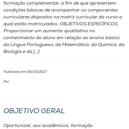
formação complementar, a fim de que apresentem
condições básicas de acompanhar os componentes
I.nova
curriculares dispostos na matriz curricular do curso a
qual estão matriculados. OBJETIVOS ESPECÍFICOS
Diplomados
Proporcionar um aumento qualitativo no
conhecimento do aluno em relação ao ensino básico
da Língua Portuguesa, da Matemática, da Química, da
Cultura
Biologia e da […]
CPA
Publicado em 06/10/2017
Biblioteca
Por
Editora
OBJETIVO GERAL
Rádio
Oportunizar, aos acadêmicos, formação