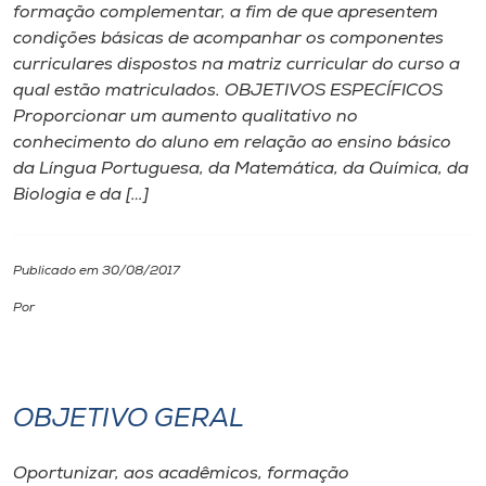
formação complementar, a fim de que apresentem
condições básicas de acompanhar os componentes
I.nova
curriculares dispostos na matriz curricular do curso a
qual estão matriculados. OBJETIVOS ESPECÍFICOS
Diplomados
Proporcionar um aumento qualitativo no
conhecimento do aluno em relação ao ensino básico
da Língua Portuguesa, da Matemática, da Química, da
Cultura
Biologia e da […]
CPA
Publicado em 30/08/2017
Biblioteca
Por
Editora
OBJETIVO GERAL
Rádio
Oportunizar, aos acadêmicos, formação