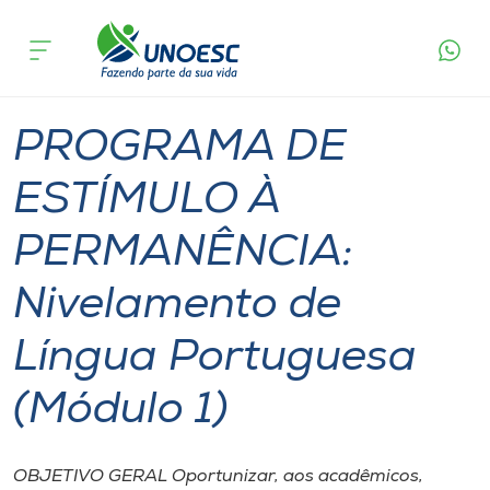
Página
O que
PROGRAMA DE ESTÍMULO À PERMANÊNCIA:
inicial
acontece
Nivelamento de Língua Portuguesa (Módulo 1)
Cursos
Videira
Onde estamos
PROGRAMA DE
Pesquisa
ESTÍMULO À
PERMANÊNCIA:
Atendimento ao Estudante
Nivelamento de
Portal de Ensino
Língua Portuguesa
A
(Módulo 1)
Unoesc
Internacionalização
OBJETIVO GERAL Oportunizar, aos acadêmicos,