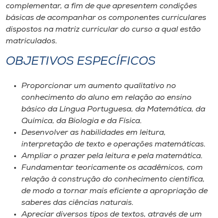
Museu
complementar, a fim de que apresentem condições
básicas de acompanhar os componentes curriculares
dispostos na matriz curricular do curso a qual estão
Unoesc
matriculados.
Store
OBJETIVOS ESPECÍFICOS
Proporcionar um aumento qualitativo no
Selecione
conhecimento do aluno em relação ao ensino
o idioma
básico da Língua Portuguesa, da Matemática, da
Química, da Biologia e da Física.
Desenvolver as habilidades em leitura,
A+
interpretação de texto e operações matemáticas.
A-
Ampliar o prazer pela leitura e pela matemática.
Fundamentar teoricamente os acadêmicos, com
relação à construção do conhecimento cientifica,
de modo a tornar mais eficiente a apropriação de
saberes das ciências naturais.
Apreciar diversos tipos de textos, através de um