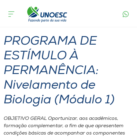
Página
O que
PROGRAMA DE ESTÍMULO À PERMANÊNCIA:
inicial
acontece
Nivelamento de Biologia (Módulo 1)
Cursos
Videira
Onde estamos
PROGRAMA DE
Pesquisa
ESTÍMULO À
PERMANÊNCIA:
Atendimento ao Estudante
Nivelamento de
Portal de Ensino
Biologia (Módulo 1)
A
Unoesc
OBJETIVO GERAL Oportunizar, aos acadêmicos,
formação complementar, a fim de que apresentem
Internacionalização
condições básicas de acompanhar os componentes