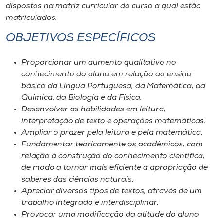
Museu
dispostos na matriz curricular do curso a qual estão
matriculados.
Unoesc
OBJETIVOS ESPECÍFICOS
Store
Proporcionar um aumento qualitativo no
conhecimento do aluno em relação ao ensino
básico da Língua Portuguesa, da Matemática, da
Selecione
Química, da Biologia e da Física.
o idioma
Desenvolver as habilidades em leitura,
interpretação de texto e operações matemáticas.
Ampliar o prazer pela leitura e pela matemática.
A+
Fundamentar teoricamente os acadêmicos, com
A-
relação à construção do conhecimento cientifica,
de modo a tornar mais eficiente a apropriação de
saberes das ciências naturais.
Apreciar diversos tipos de textos, através de um
trabalho integrado e interdisciplinar.
Provocar uma modificação da atitude do aluno