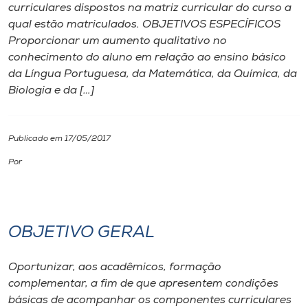
curriculares dispostos na matriz curricular do curso a
qual estão matriculados. OBJETIVOS ESPECÍFICOS
I.nova
Proporcionar um aumento qualitativo no
conhecimento do aluno em relação ao ensino básico
Diplomados
da Língua Portuguesa, da Matemática, da Química, da
Biologia e da […]
Cultura
Publicado em 17/05/2017
CPA
Por
Biblioteca
OBJETIVO GERAL
Editora
Oportunizar, aos acadêmicos, formação
Rádio
complementar, a fim de que apresentem condições
básicas de acompanhar os componentes curriculares