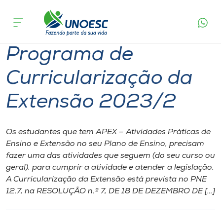
Página
O que
Programa de Curricularização da
inicial
acontece
Extensão 2023/2
Cursos
Programa de
Onde estamos
Curricularização da
Pesquisa
Extensão 2023/2
Atendimento ao Estudante
Os estudantes que tem APEX – Atividades Práticas de
Portal de Ensino
Ensino e Extensão no seu Plano de Ensino, precisam
fazer uma das atividades que seguem (do seu curso ou
geral), para cumprir a atividade e atender a legislação.
A
A Curricularização da Extensão está prevista no PNE
Unoesc
12.7, na RESOLUÇÃO n.º 7, DE 18 DE DEZEMBRO DE […]
Internacionalização