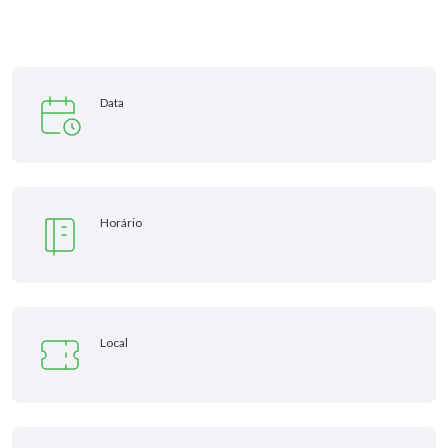
Data
Horário
Local