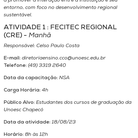
a promover a interação entre a Instituição e seu
Museu
entorno, com foco no desenvolvimento regional
sustentável.
Unoesc
ATIVIDADE 1 : FECITEC REGIONAL
Store
(CRE) -
Manhã
Responsável: Celso Paulo Costa
E-mail:
diretoriaensino.cco@unoesc.edu.br
Selecione
o idioma
Telefone:
(49) 3319 2640
Data da capacitação:
NSA
Carga Horária:
4h
A+
A-
Público Alvo:
Estudantes dos cursos de graduação da
Unoesc Chapecó
Data da atividade:
18/08/23
Horário:
8h às 12h