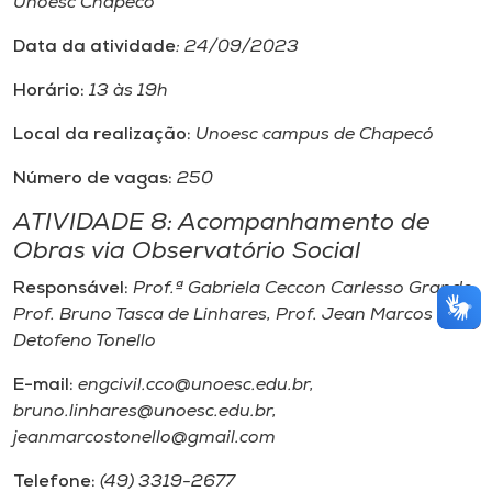
Unoesc Chapecó
Data da atividade
: 24/09/2023
Horário:
13 às 19h
Local da realização:
Unoesc campus de Chapecó
Número de vagas:
250
ATIVIDADE 8: Acompanhamento de
Obras via Observatório Social
Responsável:
Prof.ª Gabriela Ceccon Carlesso Grando,
Prof. Bruno Tasca de Linhares, Prof. Jean Marcos
Detofeno Tonello
E-mail:
engcivil.cco@unoesc.edu.br,
bruno.linhares@unoesc.edu.br,
jeanmarcostonello@gmail.com
Telefone:
(49) 3319-2677