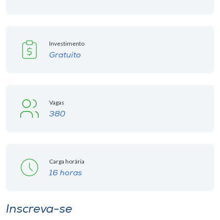
Museu
Unoesc
Investimento
Store
Gratuito
Selecione
o idioma
Vagas
380
A+
A-
Carga horária
16 horas
Inscreva-se