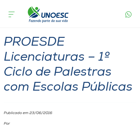
Página
O que
PROESDE Licenciaturas – 1º Ciclo de
inicial
acontece
Palestras com Escolas Públicas
Cursos
Videira
Onde estamos
PROESDE
Pesquisa
Licenciaturas – 1º
Ciclo de Palestras
Atendimento ao Estudante
com Escolas Públicas
Portal de Ensino
A
Publicado em 23/06/2016
Unoesc
Por
Internacionalização