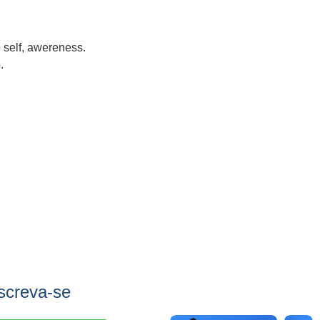
o self, awereness.
o.
screva-se