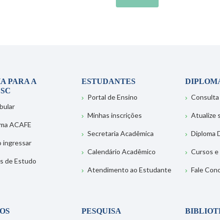
A PARA A
ESTUDANTES
DIPLOM
SC
Portal de Ensino
Consulta
bular
Minhas inscrições
Atualize
ema ACAFE
Secretaria Acadêmica
Diploma D
 ingressar
Calendário Acadêmico
Cursos e
s de Estudo
Atendimento ao Estudante
Fale Con
OS
PESQUISA
BIBLIO