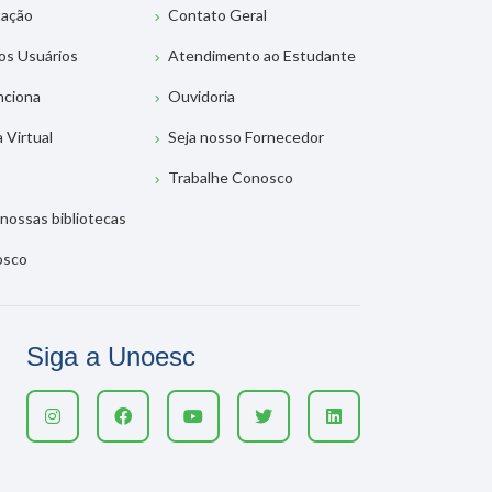
tação
Contato Geral
os Usuários
Atendimento ao Estudante
nciona
Ouvidoria
a Virtual
Seja nosso Fornecedor
Trabalhe Conosco
nossas bibliotecas
osco
Siga a Unoesc