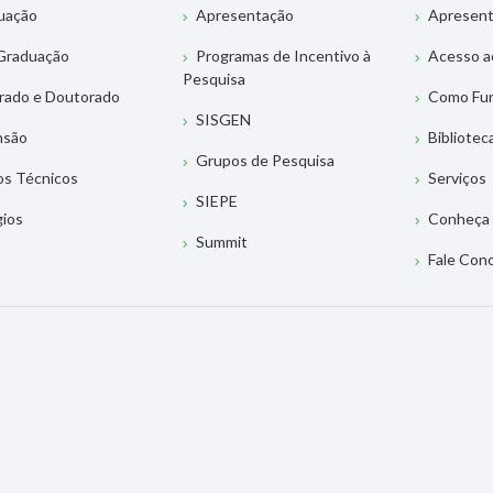
uação
Apresentação
Apresen
Graduação
Programas de Incentivo à
Acesso a
Pesquisa
rado e Doutorado
Como Fu
SISGEN
nsão
Bibliotec
Grupos de Pesquisa
os Técnicos
Serviços
SIEPE
gios
Conheça 
Summit
Fale Con