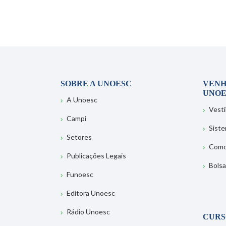
SOBRE A UNOESC
VENH
UNOE
A Unoesc
Vesti
Campi
Sist
Setores
Como
Publicações Legais
Bolsa
Funoesc
Editora Unoesc
Rádio Unoesc
CURS