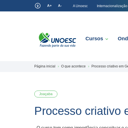
A+
A-
A Unoesc
Internacionalização
Cursos
Ond
Página inicial
O que acontece
Processo criativo em Ge
Joaçaba
Processo criativo 
O curso tem como importância conceituar e co