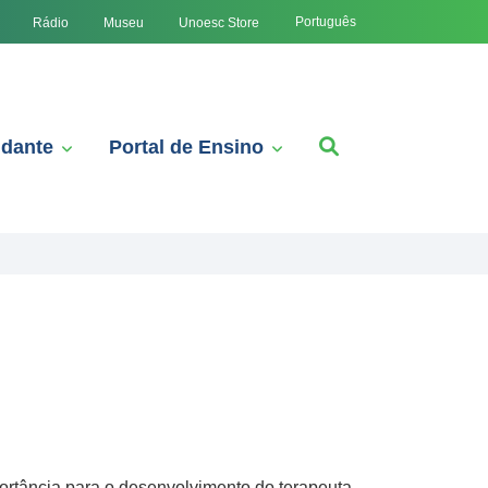
Português
Rádio
Museu
Unoesc Store
udante
Portal de Ensino
ortância para o desenvolvimento do terapeuta