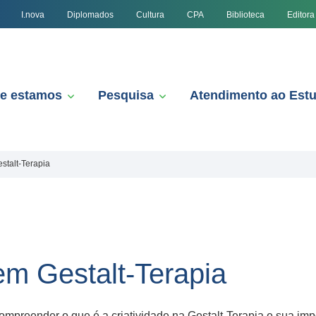
I.nova
Diplomados
Cultura
CPA
Biblioteca
Editora
e estamos
Pesquisa
Atendimento ao Est
stalt-Terapia
em Gestalt-Terapia
mpreender o que é a criatividade na Gestalt-Terapia e sua imp