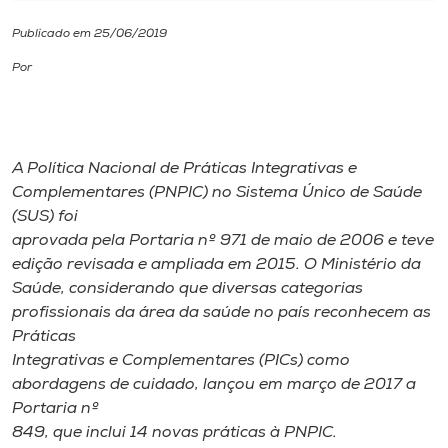
Publicado em 25/06/2019
I.nova
Por
Diplomados
Cultura
A Política Nacional de Práticas Integrativas e
Complementares (PNPIC) no Sistema Único de Saúde
(SUS) foi
CPA
aprovada pela Portaria nº 971 de maio de 2006 e teve
edição revisada e ampliada em 2015. O Ministério da
Biblioteca
Saúde, considerando que diversas categorias
profissionais da área da saúde no país reconhecem as
Práticas
Editora
Integrativas e Complementares (PICs) como
abordagens de cuidado, lançou em março de 2017 a
Rádio
Portaria nº
849, que inclui 14 novas práticas à PNPIC.