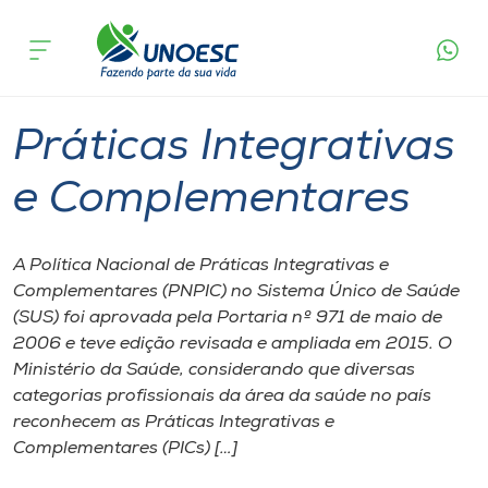
Página
O que
Práticas Integrativas e
inicial
acontece
Complementares
Cursos
Pinhalzinho
Onde estamos
Práticas Integrativas
Pesquisa
e Complementares
Atendimento ao Estudante
A Política Nacional de Práticas Integrativas e
Complementares (PNPIC) no Sistema Único de Saúde
Portal de Ensino
(SUS) foi aprovada pela Portaria nº 971 de maio de
2006 e teve edição revisada e ampliada em 2015. O
Ministério da Saúde, considerando que diversas
A
categorias profissionais da área da saúde no país
Unoesc
reconhecem as Práticas Integrativas e
Complementares (PICs) […]
Internacionalização