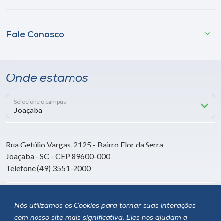
Fale Conosco
Onde estamos
Selecione o campus
Rua Getúlio Vargas, 2125 - Bairro Flor da Serra
Joaçaba - SC - CEP 89600-000
Telefone (49) 3551-2000
Siga a Unoesc
Nós utilizamos os Cookies para tornar suas interações
com nosso site mais significativa. Eles nos ajudam a