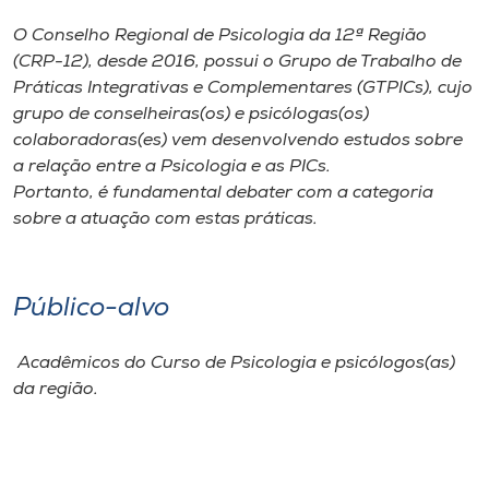
Museu
O Conselho Regional de Psicologia da 12ª Região
(CRP-12), desde 2016, possui o Grupo de Trabalho de
Unoesc
Práticas Integrativas e Complementares (GTPICs), cujo
Store
grupo de conselheiras(os) e psicólogas(os)
colaboradoras(es) vem desenvolvendo estudos sobre
a relação entre a Psicologia e as PICs.
Portanto, é fundamental debater com a categoria
Selecione
sobre a atuação com estas práticas.
o idioma
Público-alvo
A+
A-
Acadêmicos do Curso de Psicologia e psicólogos(as)
da região.