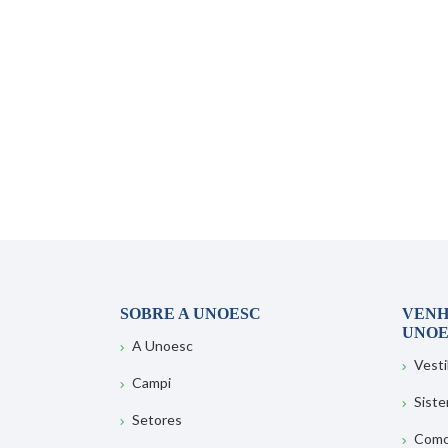
SOBRE A UNOESC
VENH
UNOE
A Unoesc
Vesti
Campi
Sist
Setores
Como