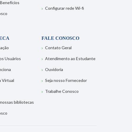
 Benefícios
Configurar rede Wi-fi
osco
TECA
FALE CONOSCO
tação
Contato Geral
os Usuários
Atendimento ao Estudante
nciona
Ouvidoria
a Virtual
Seja nosso Fornecedor
Trabalhe Conosco
nossas bibliotecas
osco