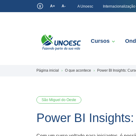
A+
A-
A Unoesc
Internacionalização
Cursos
Ond
Página inicial
O que acontece
Power BI Insights: Curs
São Miguel do Oeste
Power BI Insights:
Com um curso voltado para iniciantes, é possív