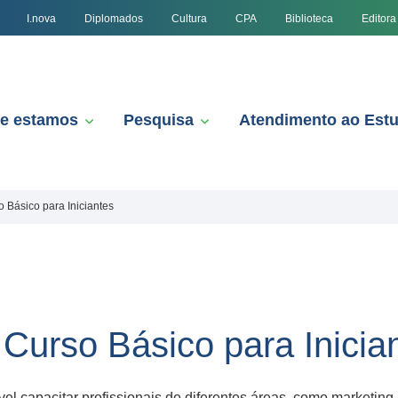
I.nova
Diplomados
Cultura
CPA
Biblioteca
Editora
e estamos
Pesquisa
Atendimento ao Est
o Básico para Iniciantes
 Curso Básico para Inicia
el capacitar profissionais de diferentes áreas, como marketing,