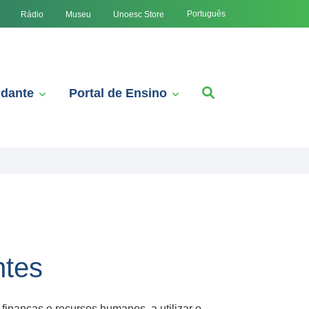
Português
Rádio
Museu
Unoesc Store
udante
Portal de Ensino
ntes
 finanças e recursos humanos, a utilizar o