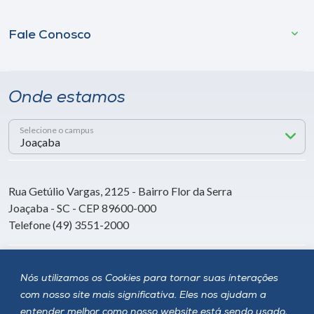
Fale Conosco
Onde estamos
Selecione o campus
Rua Getúlio Vargas, 2125 - Bairro Flor da Serra
Joaçaba - SC - CEP 89600-000
Telefone (49) 3551-2000
Siga a Unoesc
Nós utilizamos os Cookies para tornar suas interações
com nosso site mais significativa. Eles nos ajudam a
entender melhor como nosso website está sendo usado,