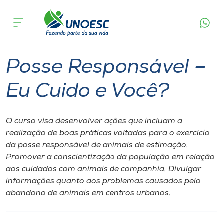
Página
O que
Posse Responsável – Eu Cuido e
inicial
acontece
Você?
Cursos
São Miguel do Oeste
Onde estamos
Posse Responsável –
Pesquisa
Eu Cuido e Você?
Atendimento ao Estudante
O curso visa desenvolver ações que incluam a
realização de boas práticas voltadas para o exercício
Portal de Ensino
da posse responsável de animais de estimação.
Promover a conscientização da população em relação
aos cuidados com animais de companhia. Divulgar
A
informações quanto aos problemas causados pelo
Unoesc
abandono de animais em centros urbanos.
Internacionalização