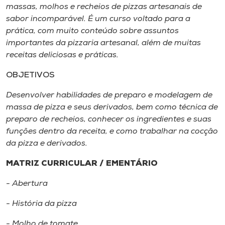
Museu
massas, molhos e recheios de pizzas artesanais de
sabor incomparável. É um curso voltado para a
prática, com muito conteúdo sobre assuntos
Unoesc
importantes da pizzaria artesanal, além de muitas
Store
receitas deliciosas e práticas.
OBJETIVOS
Desenvolver habilidades de preparo e modelagem de
Selecione
o idioma
massa de pizza e seus derivados, bem como técnica de
preparo de recheios, conhecer os ingredientes e suas
funções dentro da receita, e como trabalhar na cocção
da pizza e derivados.
A+
A-
MATRIZ CURRICULAR / EMENTÁRIO
- Abertura
- História da pizza
- Molho de tomate