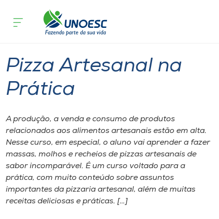
Página inicial
O que acontece
Pizza Artesanal na Prática
Cursos
Joaçaba
Onde estamos
Pizza Artesanal na
Pesquisa
Prática
Atendimento ao Estudante
A produção, a venda e consumo de produtos
relacionados aos alimentos artesanais estão em alta.
Portal de Ensino
Nesse curso, em especial, o aluno vai aprender a fazer
massas, molhos e recheios de pizzas artesanais de
sabor incomparável. É um curso voltado para a
A
prática, com muito conteúdo sobre assuntos
Unoesc
importantes da pizzaria artesanal, além de muitas
receitas deliciosas e práticas. […]
Internacionalização