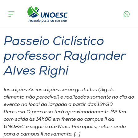
Página
O que
Passeio Ciclístico professor Raylander
inicial
acontece
Alves Righi
Cursos
Joaçaba
Onde estamos
Passeio Ciclístico
Pesquisa
professor Raylander
Alves Righi
Atendimento ao Estudante
Portal de Ensino
Inscrições As inscrições serão gratuitas (1kg de
alimento não perecível) e realizadas somente no dia do
evento no local da largada a partir das 13h30.
A
Percurso O percurso terá aproximadamente 22 Km
Unoesc
com saída às 14h00 em frente ao campus II da
UNOESC e seguirá até Nova Petropólis, retornando
Internacionalização
para o campus II novamente, […]