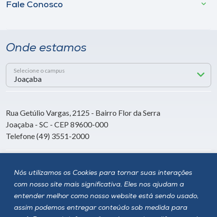
Fale Conosco
Onde estamos
Selecione o campus
Rua Getúlio Vargas, 2125 - Bairro Flor da Serra
Joaçaba - SC - CEP 89600-000
Telefone (49) 3551-2000
Siga a Unoesc
Nós utilizamos os Cookies para tornar suas interações
com nosso site mais significativa. Eles nos ajudam a
entender melhor como nosso website está sendo usado,
assim podemos entregar conteúdo sob medida para