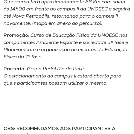
O percurso terá aproximadamente 22 Km com saída
Museu
às 14h00 em frente ao campus II da UNOESC e seguirá
até Nova Petropólis, retornando para o campus II
Unoesc
novamente, (mapa em anexo do percurso).
Store
Promoção:
Curso de Educação Física da UNOESC nos
componentes Ambiente Esporte e sociedade 5ª fase e
Planejamento e organização de eventos da Educação
Física da 7ª fase.
Selecione
o idioma
Parceria:
Grupo Pedal Rio do Peixe.
O estacionamento do campus II estará aberto para
que s participantes possam utilizar o mesmo.
A+
A-
OBS: RECOMENDAMOS AOS PARTICIPANTES A