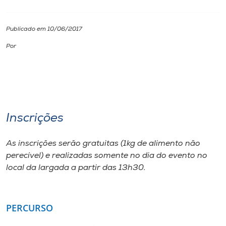
I.nova
Publicado em 10/06/2017
Por
Diplomados
Cultura
CPA
Inscrições
Biblioteca
As inscrições serão gratuitas (1kg de alimento não
perecível) e realizadas somente no dia do evento no
local da largada a partir das 13h30.
Editora
Rádio
PERCURSO