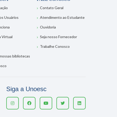
tação
Contato Geral
os Usuários
Atendimento ao Estudante
nciona
Ouvidoria
a Virtual
Seja nosso Fornecedor
Trabalhe Conosco
nossas bibliotecas
osco
Siga a Unoesc