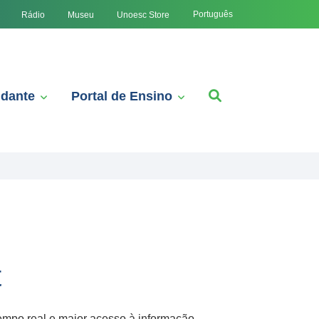
Português
Rádio
Museu
Unoesc Store
udante
Portal de Ensino
t
empo real e maior acesso à informação.