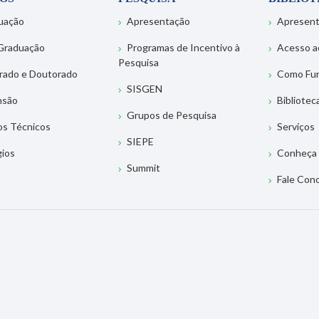
uação
Apresentação
Apresen
Graduação
Programas de Incentivo à
Acesso a
Pesquisa
rado e Doutorado
Como Fu
SISGEN
nsão
Bibliotec
Grupos de Pesquisa
os Técnicos
Serviços
SIEPE
gios
Conheça 
Summit
Fale Con