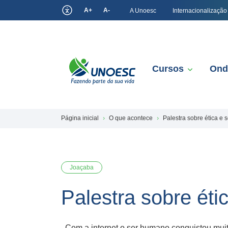
A+
A-
A Unoesc
Internacionalização
Cursos
Ond
Página inicial
O que acontece
Palestra sobre ética e 
Joaçaba
Palestra sobre éti
Com a internet o ser humano conquistou muito