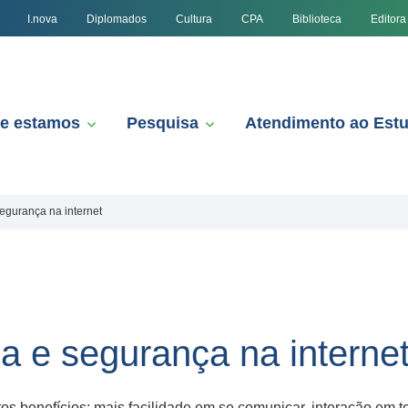
I.nova
Diplomados
Cultura
CPA
Biblioteca
Editora
e estamos
Pesquisa
Atendimento ao Est
segurança na internet
ca e segurança na interne
s benefícios: mais facilidade em se comunicar, interação em t