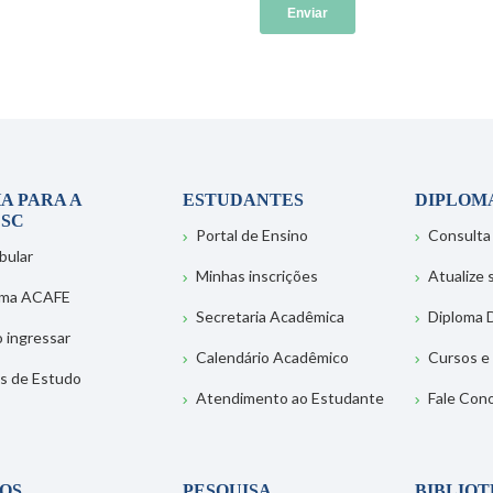
A PARA A
ESTUDANTES
DIPLOM
SC
Portal de Ensino
Consulta
bular
Minhas inscrições
Atualize
ema ACAFE
Secretaria Acadêmica
Diploma D
 ingressar
Calendário Acadêmico
Cursos e
s de Estudo
Atendimento ao Estudante
Fale Con
OS
PESQUISA
BIBLIO