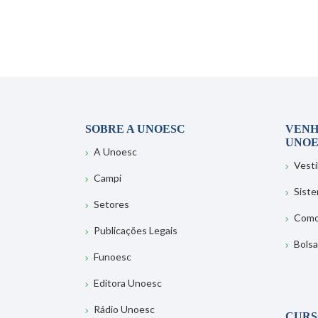
SOBRE A UNOESC
VENH
UNOE
A Unoesc
Vesti
Campi
Sist
Setores
Como
Publicações Legais
Bolsa
Funoesc
Editora Unoesc
Rádio Unoesc
CURS