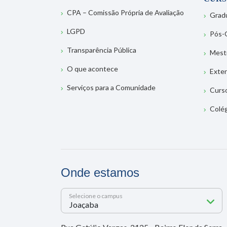
CPA – Comissão Própria de Avaliação
Grad
LGPD
Pós-
Transparência Pública
Mest
O que acontece
Exte
Serviços para a Comunidade
Curs
Colé
Onde estamos
Selecione o campus