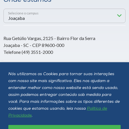
Onde estamos
Selecione o campus
Rua Getúlio Vargas, 2125 - Bairro Flor da Serra
Joaçaba - SC - CEP 89600-000
Telefone (49) 3551-2000
Siga a Unoesc
Nós utilizamos os Cookies para tornar suas interações
com nosso site mais significativa. Eles nos ajudam a
entender melhor como nosso website está sendo usado,
assim podemos entregar conteúdo sob medida para
você. Para mais informações sobre os tipos diferentes de
cookies que estamos usando, leia nossa
Política de
Privacidade
.