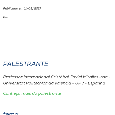
Publicado em 11/09/2017
I.nova
Por
Diplomados
Cultura
CPA
PALESTRANTE
Biblioteca
Professor Internacional Cristóbal Javiel Miralles Insa -
Universitat Politecnica da Valência - UPV - Espanha
Editora
Conheça mais do palestrante
Rádio
tema