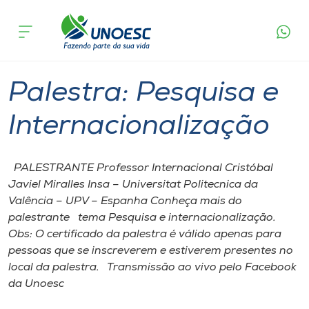
Página
O que
Palestra: Pesquisa e
inicial
acontece
Internacionalização
Cursos
Joaçaba
Onde estamos
Palestra: Pesquisa e
Pesquisa
Internacionalização
Atendimento ao Estudante
PALESTRANTE Professor Internacional Cristóbal
Javiel Miralles Insa – Universitat Politecnica da
Portal de Ensino
Valência – UPV – Espanha Conheça mais do
palestrante tema Pesquisa e internacionalização.
Obs: O certificado da palestra é válido apenas para
A
pessoas que se inscreverem e estiverem presentes no
Unoesc
local da palestra. Transmissão ao vivo pelo Facebook
da Unoesc
Internacionalização