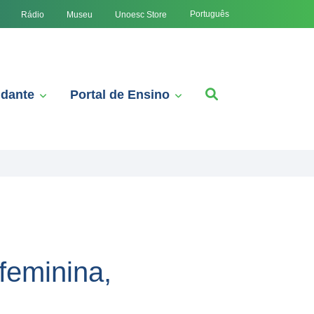
Português
Rádio
Museu
Unoesc Store
udante
Portal de Ensino
feminina,