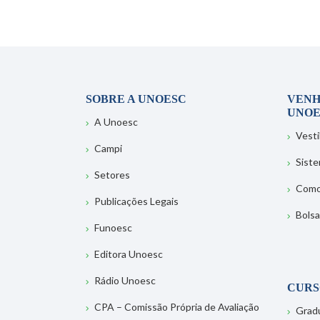
SOBRE A UNOESC
VENH
UNOE
A Unoesc
Vesti
Campi
Sist
Setores
Como
Publicações Legais
Bolsa
Funoesc
Editora Unoesc
Rádio Unoesc
CURS
CPA – Comissão Própria de Avaliação
Grad