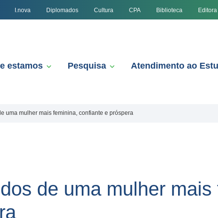
I.nova
Diplomados
Cultura
CPA
Biblioteca
Editora
e estamos
Pesquisa
Atendimento ao Est
de uma mulher mais feminina, confiante e próspera
edos de uma mulher mais 
ra