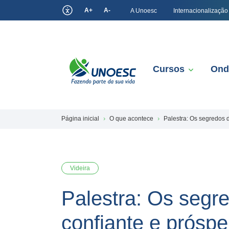
A+
A-
A Unoesc
Internacionalização
Cursos
Ond
Página inicial
O que acontece
Palestra: Os segredos 
Videira
Palestra: Os segr
confiante e próspe