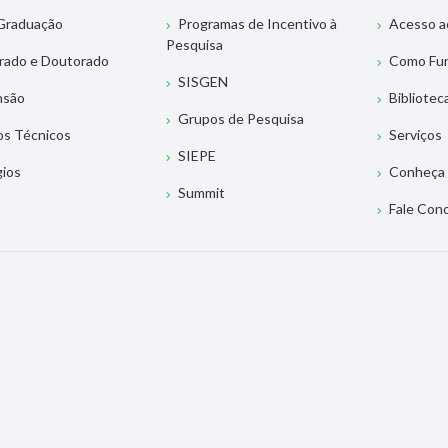
Graduação
Programas de Incentivo à
Acesso a
Pesquisa
rado e Doutorado
Como Fu
SISGEN
nsão
Bibliotec
Grupos de Pesquisa
os Técnicos
Serviços
SIEPE
gios
Conheça 
Summit
Fale Con