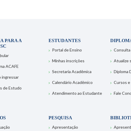
A PARA A
ESTUDANTES
DIPLOM
SC
Portal de Ensino
Consulta
bular
Minhas inscrições
Atualize
ema ACAFE
Secretaria Acadêmica
Diploma D
 ingressar
Calendário Acadêmico
Cursos e
s de Estudo
Atendimento ao Estudante
Fale Con
OS
PESQUISA
BIBLIO
uação
Apresentação
Apresen