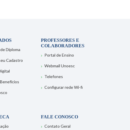
ADOS
PROFESSORES E
COLABORADORES
 de Diploma
Portal de Ensino
 seu Cadastro
Webmail Unoesc
igital
Telefones
 Benefícios
Configurar rede Wi-fi
osco
TECA
FALE CONOSCO
tação
Contato Geral