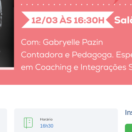
In
Horário
16h30