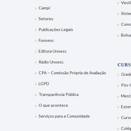
Vesti
Campi
Sist
Setores
Como
Publicações Legais
Bolsa
Funoesc
Editora Unoesc
Rádio Unoesc
CURS
CPA – Comissão Própria de Avaliação
Grad
LGPD
Pós-
Transparência Pública
Mest
O que acontece
Exte
Serviços para a Comunidade
Curs
Colé