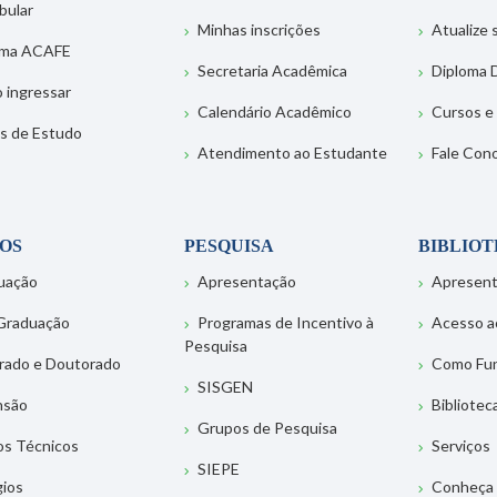
bular
Minhas inscrições
Atualize
ema ACAFE
Secretaria Acadêmica
Diploma D
 ingressar
Calendário Acadêmico
Cursos e
s de Estudo
Atendimento ao Estudante
Fale Con
OS
PESQUISA
BIBLIO
uação
Apresentação
Apresen
Graduação
Programas de Incentivo à
Acesso a
Pesquisa
rado e Doutorado
Como Fu
SISGEN
nsão
Bibliotec
Grupos de Pesquisa
os Técnicos
Serviços
SIEPE
gios
Conheça 