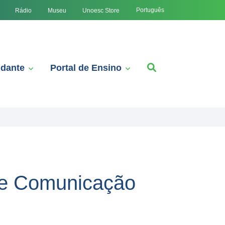
Português
Rádio
Museu
Unoesc Store
udante
Portal de Ensino
g e Comunicação