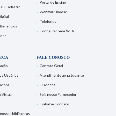
Portal de Ensino
 seu Cadastro
Webmail Unoesc
igital
Telefones
 Benefícios
Configurar rede Wi-fi
osco
TECA
FALE CONOSCO
tação
Contato Geral
os Usuários
Atendimento ao Estudante
nciona
Ouvidoria
a Virtual
Seja nosso Fornecedor
Trabalhe Conosco
nossas bibliotecas