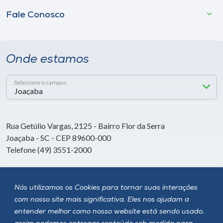
Fale Conosco
Onde estamos
Selecione o campus
Rua Getúlio Vargas, 2125 - Bairro Flor da Serra
Joaçaba - SC - CEP 89600-000
Telefone (49) 3551-2000
Siga a Unoesc
Nós utilizamos os Cookies para tornar suas interações
com nosso site mais significativa. Eles nos ajudam a
entender melhor como nosso website está sendo usado,