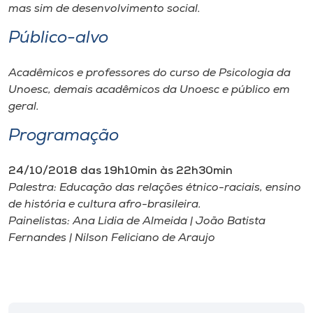
Museu
mas sim de desenvolvimento social.
Público-alvo
Unoesc
Store
Acadêmicos e professores do curso de Psicologia da
Unoesc, demais acadêmicos da Unoesc e público em
geral.
Programação
Selecione
o idioma
24/10/2018 das 19h10min às 22h30min
Palestra: Educação das relações étnico-raciais, ensino
de história e cultura afro-brasileira.
A+
Painelistas: Ana Lidia de Almeida | João Batista
A-
Fernandes | Nilson Feliciano de Araujo