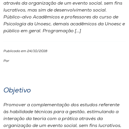
através da organização de um evento social, sem fins
lucrativos, mas sim de desenvolvimento social.
I.nova
Público-alvo Acadêmicos e professores do curso de
Psicologia da Unoesc, demais acadêmicos da Unoesc e
Diplomados
público em geral. Programação […]
Cultura
Publicado em 24/10/2018
Por
CPA
Biblioteca
Objetivo
Editora
Promover a complementação dos estudos referente
às habilidade técnicas para a gestão, estimulando a
Rádio
interação da teoria com a prática através da
organização de um evento social, sem fins lucrativos,