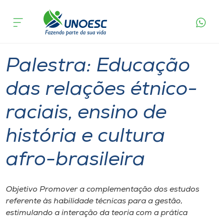
Página
O que
Palestra: Educação das relações étnico-raciais,
inicial
acontece
ensino de história e cultura afro-brasileira
Cursos
Videira
Onde estamos
Palestra: Educação
Pesquisa
das relações étnico-
raciais, ensino de
Atendimento ao Estudante
história e cultura
Portal de Ensino
afro-brasileira
A
Unoesc
Objetivo Promover a complementação dos estudos
referente às habilidade técnicas para a gestão,
Internacionalização
estimulando a interação da teoria com a prática