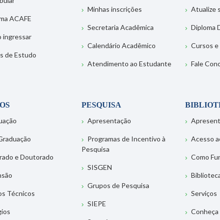
bular
Minhas inscrições
Atualize
ema ACAFE
Secretaria Acadêmica
Diploma D
 ingressar
Calendário Acadêmico
Cursos e
s de Estudo
Atendimento ao Estudante
Fale Con
OS
PESQUISA
BIBLIO
uação
Apresentação
Apresen
Graduação
Programas de Incentivo à
Acesso a
Pesquisa
rado e Doutorado
Como Fu
SISGEN
nsão
Bibliotec
Grupos de Pesquisa
os Técnicos
Serviços
SIEPE
gios
Conheça 