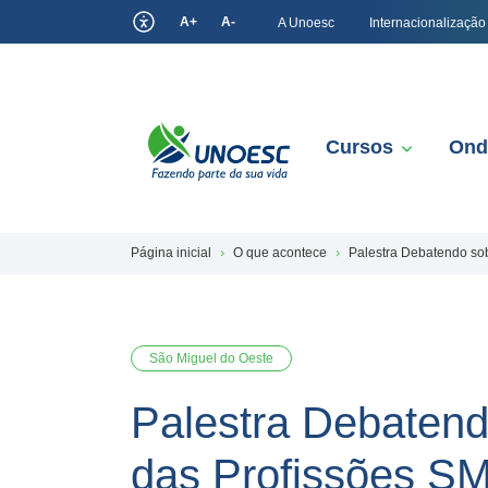
A+
A-
A Unoesc
Internacionalização
Cursos
Ond
Página inicial
O que acontece
Palestra Debatendo so
São Miguel do Oeste
Palestra Debatend
das Profissões S