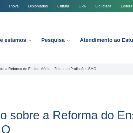
I.nova
Diplomados
Cultura
CPA
Biblioteca
Editora
e estamos
Pesquisa
Atendimento ao Est
bre a Reforma do Ensino Médio – Feira das Profissões SMO
o sobre a Reforma do En
MO