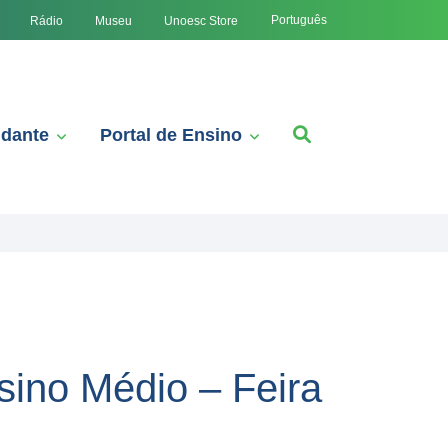
Português
Rádio
Museu
Unoesc Store
udante
Portal de Ensino
sino Médio – Feira