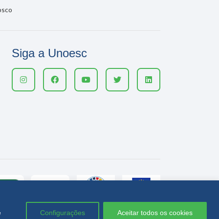
osco
Siga a Unoesc
e
Configurações
Aceitar todos os cookies
Política de privacidade
LGPD