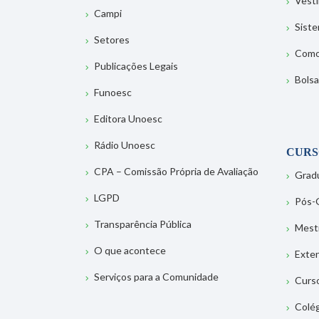
Vesti
Campi
Sist
Setores
Como
Publicações Legais
Bolsa
Funoesc
Editora Unoesc
Rádio Unoesc
CURS
CPA – Comissão Própria de Avaliação
Grad
LGPD
Pós-
Transparência Pública
Mest
O que acontece
Exte
Serviços para a Comunidade
Curs
Colé