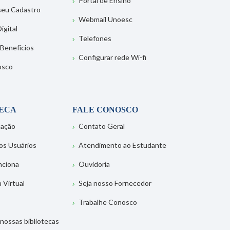
Portal de Ensino
 seu Cadastro
Webmail Unoesc
igital
Telefones
 Benefícios
Configurar rede Wi-fi
osco
TECA
FALE CONOSCO
tação
Contato Geral
os Usuários
Atendimento ao Estudante
nciona
Ouvidoria
a Virtual
Seja nosso Fornecedor
Trabalhe Conosco
nossas bibliotecas