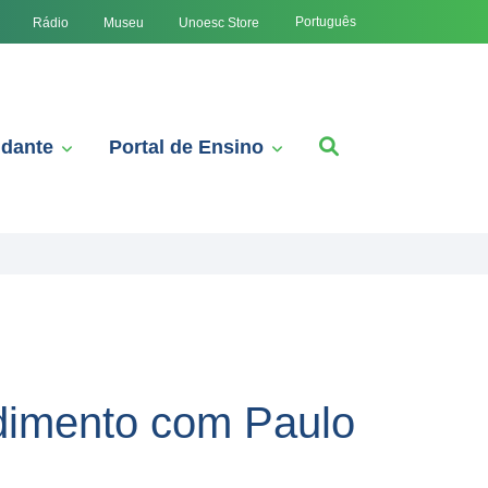
Português
Rádio
Museu
Unoesc Store
udante
Portal de Ensino
ndimento com Paulo