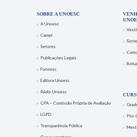
SOBRE A UNOESC
VENH
UNOE
A Unoesc
Vesti
Campi
Sist
Setores
Como
Publicações Legais
Bolsa
Funoesc
Editora Unoesc
Rádio Unoesc
CURS
CPA – Comissão Própria de Avaliação
Grad
LGPD
Pós-
Transparência Pública
Mest
O que acontece