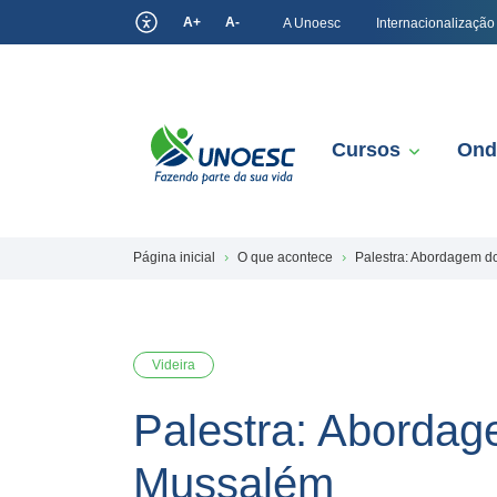
A+
A-
A Unoesc
Internacionalização
Cursos
Ond
Página inicial
O que acontece
Palestra: Abordagem d
Videira
Palestra: Abordag
Mussalém