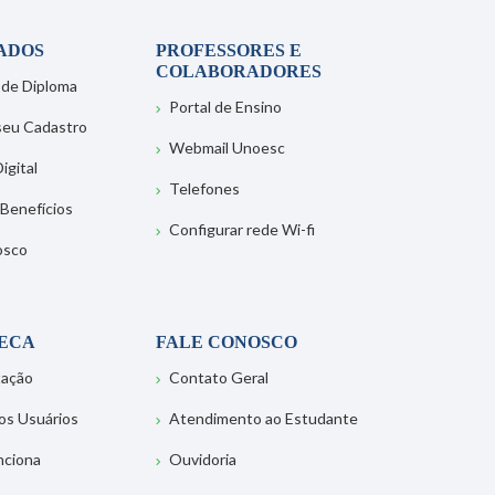
ADOS
PROFESSORES E
COLABORADORES
 de Diploma
Portal de Ensino
 seu Cadastro
Webmail Unoesc
igital
Telefones
 Benefícios
Configurar rede Wi-fi
osco
TECA
FALE CONOSCO
tação
Contato Geral
os Usuários
Atendimento ao Estudante
nciona
Ouvidoria