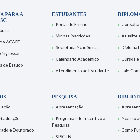
A PARA A
ESTUDANTES
DIPLOM
SC
Portal de Ensino
Consulta
bular
Minhas inscrições
Atualize
ema ACAFE
Secretaria Acadêmica
Diploma D
 ingressar
Calendário Acadêmico
Cursos e
s de Estudo
Atendimento ao Estudante
Fale Con
OS
PESQUISA
BIBLIO
uação
Apresentação
Apresen
Graduação
Programas de Incentivo à
Acesso a
Pesquisa
rado e Doutorado
Como Fu
SISGEN