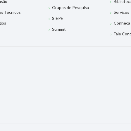
nsão
Bibliotec
Grupos de Pesquisa
os Técnicos
Serviços
SIEPE
gios
Conheça 
Summit
Fale Con