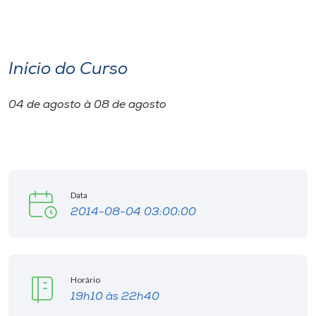
I.nova
Início do Curso
Diplomados
04 de agosto à 08 de agosto
Cultura
CPA
Data
Biblioteca
2014-08-04 03:00:00
Editora
Horário
Rádio
19h10 às 22h40