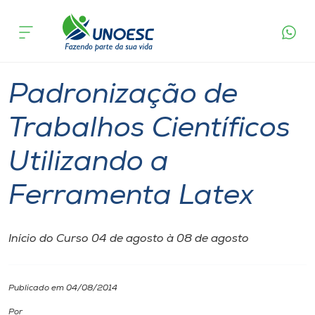
Página
O que
Padronização de Trabalhos Científicos
inicial
acontece
Utilizando a Ferramenta Latex
Cursos
Joaçaba
Onde estamos
Padronização de
Pesquisa
Trabalhos Científicos
Utilizando a
Atendimento ao Estudante
Ferramenta Latex
Portal de Ensino
Início do Curso 04 de agosto à 08 de agosto
A
Unoesc
Publicado em 04/08/2014
Internacionalização
Por