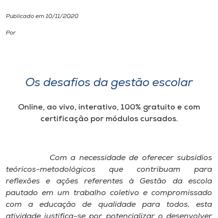
Publicado em 10/11/2020
I.nova
Por
Diplomados
Cultura
Os desafios da gestão escolar
CPA
Online, ao vivo, interativo, 100% gratuito e com
certificação por módulos cursados.
Biblioteca
Com a necessidade de oferecer subsídios
Editora
teóricos-metodológicos que contribuam para
reflexões e ações referentes à Gestão da escola
pautado em um trabalho coletivo e compromissado
Rádio
com a educação de qualidade para todos, esta
atividade justifica-se por potencializar o desenvolver