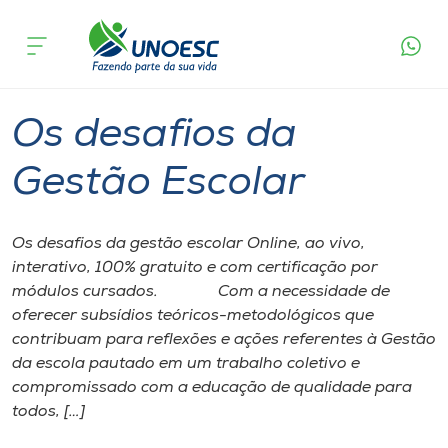
Página inicial
O que acontece
Os desafios da Gestão Escolar
Cursos
Chapecó
Onde estamos
Os desafios da
Pesquisa
Gestão Escolar
Atendimento ao Estudante
Os desafios da gestão escolar Online, ao vivo,
interativo, 100% gratuito e com certificação por
Portal de Ensino
módulos cursados. Com a necessidade de
oferecer subsídios teóricos-metodológicos que
contribuam para reflexões e ações referentes à Gestão
A
da escola pautado em um trabalho coletivo e
Unoesc
compromissado com a educação de qualidade para
todos, […]
Internacionalização