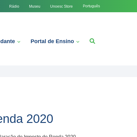
Português
Rádio
Museu
Unoesc Store
udante
Portal de Ensino
enda 2020
Declaração de Imposto de Renda 2020