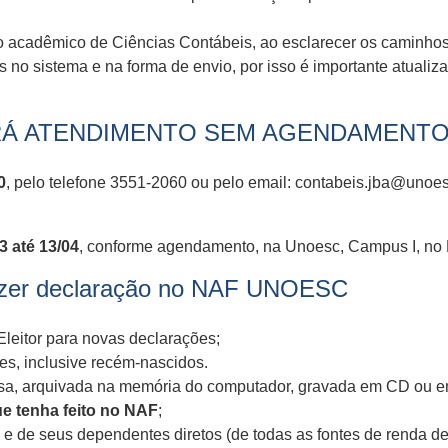
ara o acadêmico de Ciências Contábeis, ao esclarecer os camin
no sistema e na forma de envio, por isso é importante atualiza
Á ATENDIMENTO SEM AGENDAMENTO
0
, pelo telefone 3551-2060 ou pelo email: contabeis.jba@unoes
3 até 13/04
, conforme agendamento, na Unoesc, Campus I, no La
fazer declaração no NAF UNOESC
Eleitor para novas declarações;
s, inclusive recém-nascidos.
ssa, arquivada na memória do computador, gravada em CD ou em
 tenha feito no NAF
;
e de seus dependentes diretos (de todas as fontes de renda de 