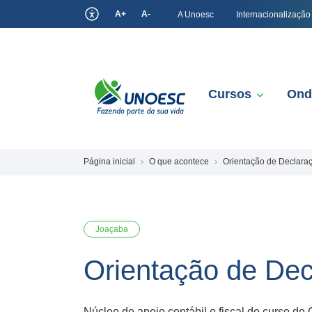
A+
A-
A Unoesc
Internacionalização
Cursos
Ond
Página inicial
O que acontece
Orientação de Declara
Joaçaba
Orientação de De
Núcleo de apoio contábil e fiscal do curso 