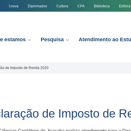
I.nova
Diplomados
Cultura
CPA
Biblioteca
Editora
e estamos
Pesquisa
Atendimento ao Est
ção de Imposto de Renda 2020
claração de Imposto de R
de Ciências Contábeis de Joaçaba realiza atendimento para a 