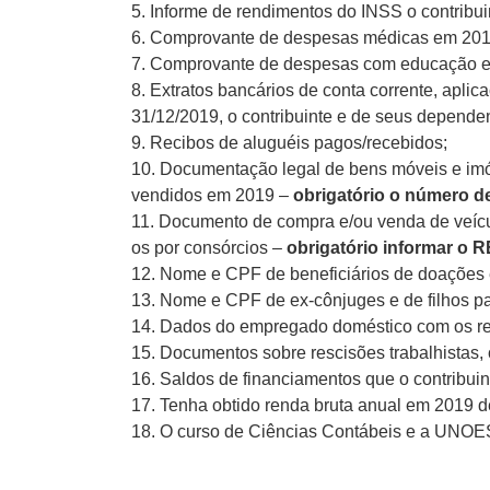
5. Informe de rendimentos do INSS o contribu
6. Comprovante de despesas médicas em 2019 o
7. Comprovante de despesas com educação em 
8. Extratos bancários de conta corrente, apl
31/12/2019, o contribuinte e de seus depende
9. Recibos de aluguéis pagos/recebidos;
10. Documentação legal de bens móveis e imóv
vendidos em 2019 –
obrigatório o número de
11. Documento de compra e/ou venda de veíc
os por consórcios –
obrigatório informar o
12. Nome e CPF de beneficiários de doações e
13. Nome e CPF de ex-cônjuges e de filhos p
14. Dados do empregado doméstico com os re
15. Documentos sobre rescisões trabalhistas, 
16. Saldos de financiamentos que o contribuin
17. Tenha obtido renda bruta anual em 2019 d
18. O curso de Ciências Contábeis e a UNOES