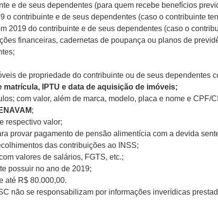
inte e de seus dependentes (para quem recebe benefícios previd
 contribuinte e de seus dependentes (caso o contribuinte ten
2019 do contribuinte e de seus dependentes (caso o contribui
icações financeiras, cadernetas de poupança ou planos de previ
ntes;
eis de propriedade do contribuinte ou de seus dependentes co
 matrícula, IPTU e data de aquisição de imóveis;
ulos; com valor, além de marca, modelo, placa e nome e CPF
 RENAVAM
;
 respectivo valor;
ara provar pagamento de pensão alimentícia com a devida sent
colhimentos das contribuições ao INSS;
com valores de salários, FGTS, etc.;
te possuir no ano de 2019;
e até R$ 80.000,00.
C não se responsabilizam por informações inverídicas prestad