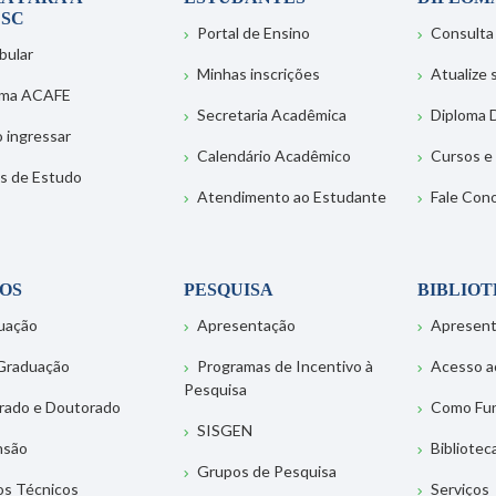
SC
Portal de Ensino
Consulta
bular
Minhas inscrições
Atualize
ema ACAFE
Secretaria Acadêmica
Diploma D
 ingressar
Calendário Acadêmico
Cursos e
s de Estudo
Atendimento ao Estudante
Fale Con
OS
PESQUISA
BIBLIO
uação
Apresentação
Apresen
Graduação
Programas de Incentivo à
Acesso a
Pesquisa
rado e Doutorado
Como Fu
SISGEN
nsão
Bibliotec
Grupos de Pesquisa
os Técnicos
Serviços