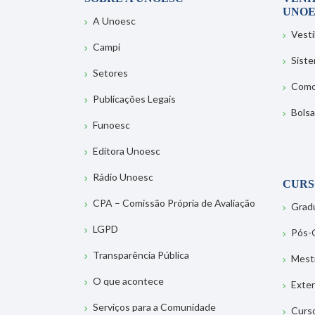
UNOE
A Unoesc
Vesti
Campi
Sist
Setores
Como
Publicações Legais
Bolsa
Funoesc
Editora Unoesc
Rádio Unoesc
CURS
CPA – Comissão Própria de Avaliação
Grad
LGPD
Pós-
Transparência Pública
Mest
O que acontece
Exte
Serviços para a Comunidade
Curs