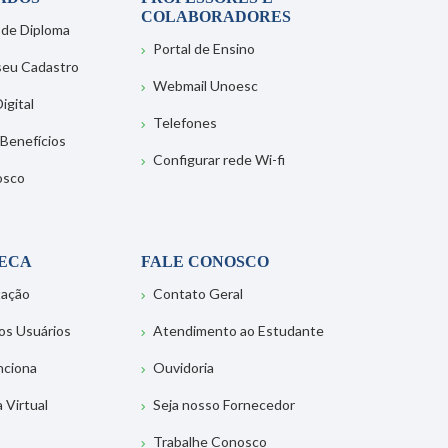
COLABORADORES
 de Diploma
Portal de Ensino
 seu Cadastro
Webmail Unoesc
igital
Telefones
 Benefícios
Configurar rede Wi-fi
osco
TECA
FALE CONOSCO
tação
Contato Geral
os Usuários
Atendimento ao Estudante
nciona
Ouvidoria
a Virtual
Seja nosso Fornecedor
Trabalhe Conosco