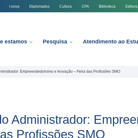
I.nova
Diplomados
Cultura
CPA
Biblioteca
Editora
e estamos
Pesquisa
Atendimento ao Est
dministrador: Empreendedorismo e Inovação – Feira das Profissões SMO
 do Administrador: Empre
das Profissões SMO