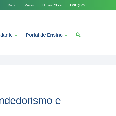
Português
Rádio
Museu
Unoesc Store
udante
Portal de Ensino
endedorismo e