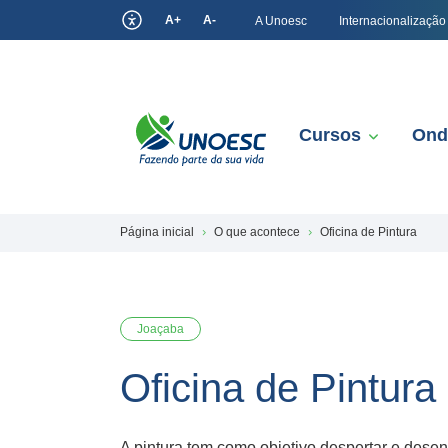
A+
A-
A Unoesc
Internacionalização
Cursos
Ond
Página inicial
O que acontece
Oficina de Pintura
Joaçaba
Oficina de Pintura
A pintura tem como objetivo despertar e desenv