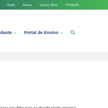
Português
Rádio
Museu
Unoesc Store
udante
Portal de Ensino
aga seu filho para se divertir neste universo