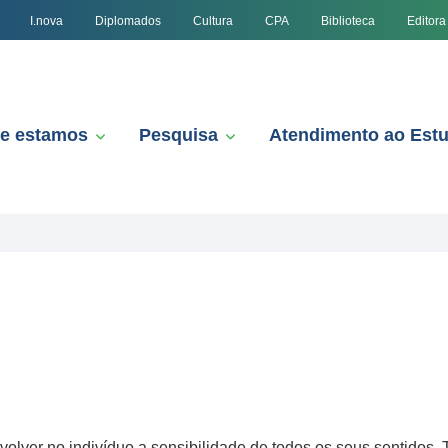
I.nova
Diplomados
Cultura
CPA
Biblioteca
Editora
e estamos
Pesquisa
Atendimento ao Est
olver no indivíduo a sensibilidade de todos os seus sentidos. Tr