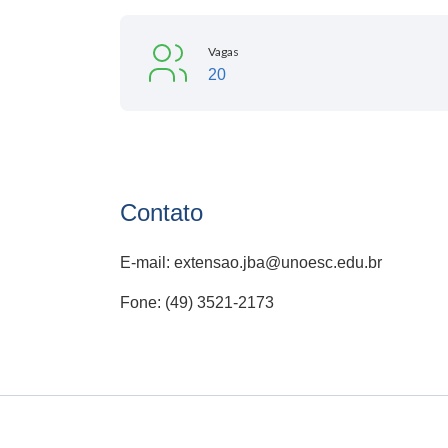
Vagas
20
Contato
E-mail: extensao.jba@unoesc.edu.br
Fone: (49) 3521-2173