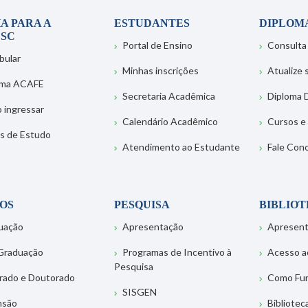
A PARA A
ESTUDANTES
DIPLOM
SC
Portal de Ensino
Consulta
bular
Minhas inscrições
Atualize
ema ACAFE
Secretaria Acadêmica
Diploma D
 ingressar
Calendário Acadêmico
Cursos e
s de Estudo
Atendimento ao Estudante
Fale Con
OS
PESQUISA
BIBLIO
uação
Apresentação
Apresen
Graduação
Programas de Incentivo à
Acesso a
Pesquisa
rado e Doutorado
Como Fu
SISGEN
nsão
Bibliotec