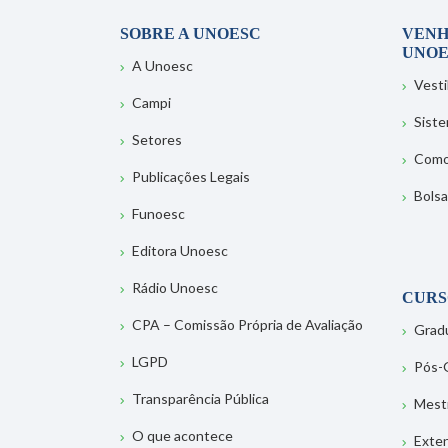
SOBRE A UNOESC
VENH
UNOE
A Unoesc
Vesti
Campi
Sist
Setores
Como
Publicações Legais
Bolsa
Funoesc
Editora Unoesc
Rádio Unoesc
CURS
CPA – Comissão Própria de Avaliação
Grad
LGPD
Pós-
Transparência Pública
Mest
O que acontece
Exte