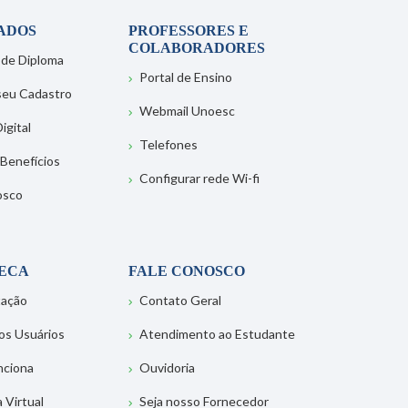
ADOS
PROFESSORES E
COLABORADORES
 de Diploma
Portal de Ensino
 seu Cadastro
Webmail Unoesc
igital
Telefones
 Benefícios
Configurar rede Wi-fi
osco
TECA
FALE CONOSCO
tação
Contato Geral
os Usuários
Atendimento ao Estudante
nciona
Ouvidoria
a Virtual
Seja nosso Fornecedor