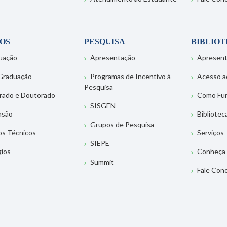
OS
PESQUISA
BIBLIO
uação
Apresentação
Apresen
Graduação
Programas de Incentivo à
Acesso a
Pesquisa
rado e Doutorado
Como Fu
SISGEN
nsão
Bibliotec
Grupos de Pesquisa
os Técnicos
Serviços
SIEPE
gios
Conheça 
Summit
Fale Con