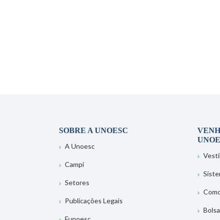
SOBRE A UNOESC
VENH
UNOE
A Unoesc
Vesti
Campi
Sist
Setores
Como
Publicações Legais
Bolsa
Funoesc