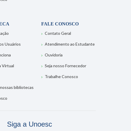
TECA
FALE CONOSCO
tação
Contato Geral
os Usuários
Atendimento ao Estudante
nciona
Ouvidoria
a Virtual
Seja nosso Fornecedor
Trabalhe Conosco
nossas bibliotecas
osco
Siga a Unoesc