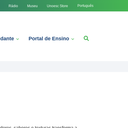
Português
Rádio
Museu
Unoesc Store
udante
Portal de Ensino
ores, sabores e texturas transforma a