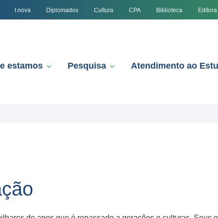
I.nova
Diplomados
Cultura
CPA
Biblioteca
Editora
e estamos
Pesquisa
Atendimento ao Est
ação
ilhares de anos que é repassado a gerações e culturas. Seus od