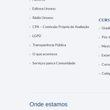
Editora Unoesc
Rádio Unoesc
CURS
CPA – Comissão Própria de Avaliação
Grad
LGPD
Pós-
Transparência Pública
Mest
O que acontece
Exte
Serviços para a Comunidade
Curs
Colé
Onde estamos