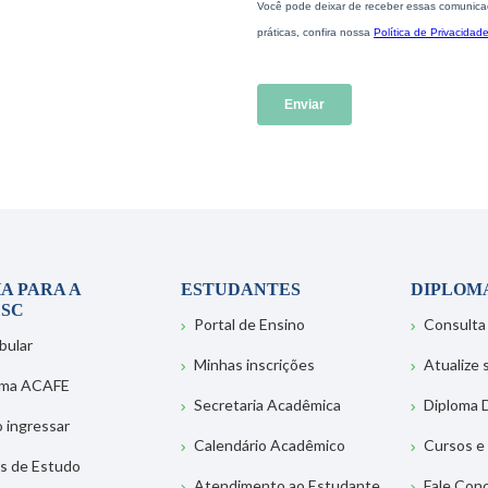
A PARA A
ESTUDANTES
DIPLOM
SC
Portal de Ensino
Consulta
bular
Minhas inscrições
Atualize
ema ACAFE
Secretaria Acadêmica
Diploma D
 ingressar
Calendário Acadêmico
Cursos e
s de Estudo
Atendimento ao Estudante
Fale Con