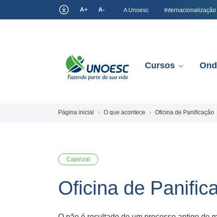
A+
A-
A Unoesc
Internacionalização
Cursos
Ond
Página inicial
O que acontece
Oficina de Panificação
Capinzal
Oficina de Panific
O pão é resultado de um processo antigo de m