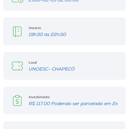
2016-02-19 02:00:00
Museu
Unoesc
Store
Horário
19h30 ás 22h30
Selecione
o idioma
Local
UNOESC- CHAPECÓ
A+
A-
Investimento
R$ 117,00 Podendo ser parcelado em 2x