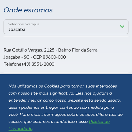
Onde estamos
Selecione o campus
Rua Getúlio Vargas, 2125 - Bairro Flor da Serra
Joaçaba - SC - CEP 89600-000
Telefone (49) 3551-2000
Siga a Unoesc
Nós utilizamos os Cookies para tornar suas interações
com nosso site mais significativa. Eles nos ajudam a
entender melhor como nosso website está sendo usado,
assim podemos entregar conteúdo sob medida para
você. Para mais informações sobre os tipos diferentes de
cookies que estamos usando, leia nossa
Política de
Privacidade
.