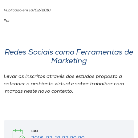
Publicado em 18/02/2016
I.nova
Por
Diplomados
Cultura
Redes Sociais como Ferramentas de
Marketing
CPA
Levar os Inscritos através dos estudos proposto a
entender o ambiente virtual e saber trabalhar com
Biblioteca
marcas neste novo contexto.
Editora
Rádio
Data