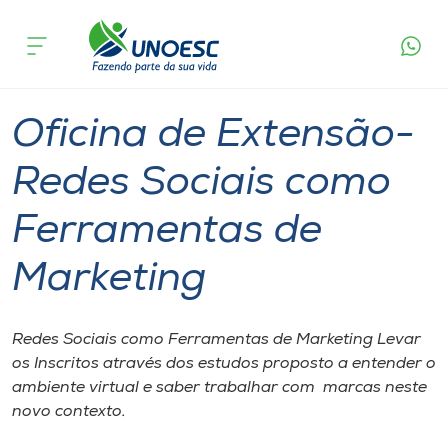
Página
O que
Oficina de Extensão- Redes Sociais como
inicial
acontece
Ferramentas de Marketing
Cursos
Capinzal
Chapecó
Onde estamos
Oficina de Extensão-
Pesquisa
Redes Sociais como
Ferramentas de
Atendimento ao Estudante
Marketing
Portal de Ensino
Redes Sociais como Ferramentas de Marketing Levar
A
os Inscritos através dos estudos proposto a entender o
Unoesc
ambiente virtual e saber trabalhar com marcas neste
novo contexto.
Internacionalização