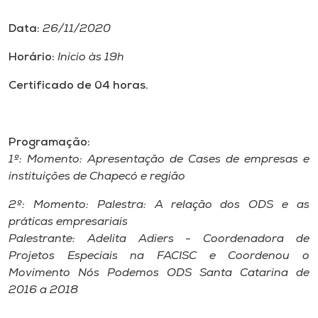
Museu
Data:
26/11/2020
Unoesc
Horário:
Inicio às 19h
Store
Certificado de 04 horas.
Selecione
Programação:
o idioma
1º: Momento: Apresentação de Cases de empresas e
instituições de Chapecó e região
2º: Momento: Palestra: A relação dos ODS e as
A+
práticas empresariais
A-
Palestrante: Adelita Adiers - Coordenadora de
Projetos Especiais na FACISC e Coordenou o
Movimento Nós Podemos ODS Santa Catarina de
2016 a 2018