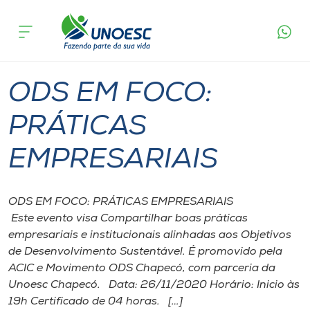
Página
O que
ODS EM FOCO: PRÁTICAS
inicial
acontece
EMPRESARIAIS
Cursos
Chapecó
Onde estamos
ODS EM FOCO:
Pesquisa
PRÁTICAS
EMPRESARIAIS
Atendimento ao Estudante
Portal de Ensino
ODS EM FOCO: PRÁTICAS EMPRESARIAIS
Este evento visa Compartilhar boas práticas
empresariais e institucionais alinhadas aos Objetivos
A
de Desenvolvimento Sustentável. É promovido pela
Unoesc
ACIC e Movimento ODS Chapecó, com parceria da
Unoesc Chapecó. Data: 26/11/2020 Horário: Inicio às
Internacionalização
19h Certificado de 04 horas. […]