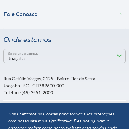
Fale Conosco
Onde estamos
Selecione o campus
Rua Getúlio Vargas, 2125 - Bairro Flor da Serra
Joaçaba - SC - CEP 89600-000
Telefone (49) 3551-2000
Siga a Unoesc
Nós utilizamos os Cookies para tornar suas interações
com nosso site mais significativa. Eles nos ajudam a
entender melhor como nosso website está sendo usado,