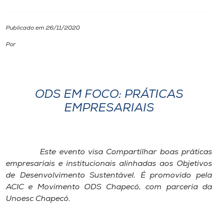
I.nova
Publicado em 26/11/2020
Por
Diplomados
Cultura
ODS EM FOCO: PRÁTICAS
EMPRESARIAIS
CPA
Biblioteca
Este evento visa Compartilhar boas práticas
empresariais e institucionais alinhadas aos Objetivos
Editora
de Desenvolvimento Sustentável. É promovido pela
ACIC e Movimento ODS Chapecó, com parceria da
Rádio
Unoesc Chapecó.